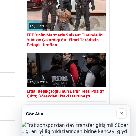
05/08/2026
FETÖ’nün Marmaris Suikast Timinde İki
Yıldızın Çıkardığı Sır: Firari Teröristin
Detaylı İtirafları
05/08/2026
Erdal Beşikçioğlu’nun Esrar Testi Pozitif
Çıktı; Görevden Uzaklaştırılmıştı
×
Göz Atın
Son Eklenen Firmalar
Cengiz Sigorta