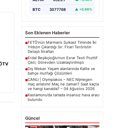
tutuklanan Belediye Başkanı Erdal
Beşikçioğlu’nun…
BTC
3077768
▲ +0.98%
Son Eklenen Haberler
FETÖ’nün Marmaris Suikast Timinde İki
■
Yıldızın Çıkardığı Sır: Firari Teröristin
Detaylı İtirafları
Erdal Beşikçioğlu’nun Esrar Testi Pozitif
■
Çıktı; Görevden Uzaklaştırılmıştı
: ÖTV
Dış Mekan Yaşam alanlarında Kalite ve
■
bahçe mutfağı Çözümleri
CANLI | Olympiakos – NEC Nijmegen
■
maç anlatımı! Maç ne zaman? Saat kaçta
ve hangi kanalda? – 04 Ağustos 2026
Kastamonu’da tarlada insansız hava aracı
■
bulundu
Güncel