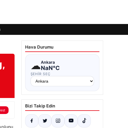
ı
Hava Durumu
g,
☁
Ankara
NaN°C
ŞEHIR SEÇ
Bizi Takip Edin
rest
yolunu