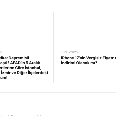
25
10/12/2025
ika: Deprem Mi
iPhone 17’nin Vergisiz Fiyatı
eşti? AFAD’ın 5 Aralık
İndirimi Olacak mı?
rilerine Göre İstanbul,
 İzmir ve Diğer İlçelerdeki
rum!