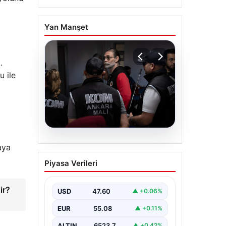
Yan Manşet
.
u ile
05.08.2026
aya
Erdal Beşikçioğlu’nun
Piyasa Verileri
Esrar Testi Pozitif Çıktı;
Görevden
ir?
Uzaklaştırılmıştı
USD
47.60
▲ +0.06%
CHP’li Etimesgut Belediyesi’nde
EUR
55.08
▲ +0.11%
yapılan yolsuzluk ve rüşvet
operasyonu kapsamında
ALTIN
6523.7
▲ +0.42%