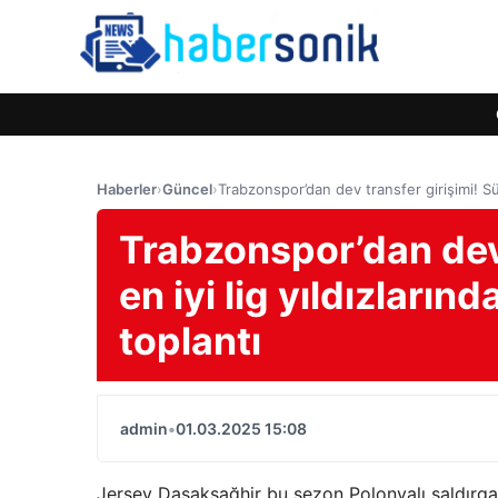
Haberler
›
Güncel
›
Trabzonspor’dan dev transfer girişimi! Süp
Trabzonspor’dan dev 
en iyi lig yıldızların
toplantı
admin
•
01.03.2025 15:08
Jersey Daşakşağhir bu sezon Polonyalı saldırg