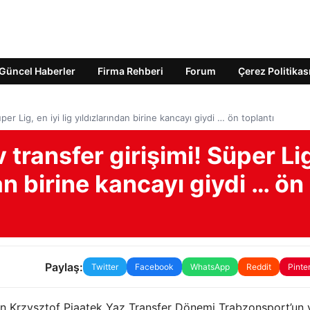
Güncel Haberler
Firma Rehberi
Forum
Çerez Politikas
er Lig, en iyi lig yıldızlarından birine kancayı giydi … ön toplantı
transfer girişimi! Süper Li
dan birine kancayı giydi … ön
Paylaş:
Twitter
Facebook
WhatsApp
Reddit
Pinte
an Krzysztof Piaatek Yaz Transfer Dönemi Trabzonsport’un 