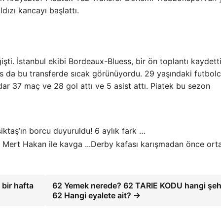
ldızı kancayı başlattı.
şti. İstanbul ekibi Bordeaux-Bluess, bir ön toplantı kaydetti
s da bu transferde sıcak görünüyordu. 29 yaşındaki futbolc
r 37 maç ve 28 gol attı ve 5 asist attı. Piatek bu sezon
iktaş’ın borcu duyuruldu! 6 aylık fark …
Derby kafası karışmadan önce ort
 bir hafta
62 Yemek nerede? 62 TARIE KODU hangi şeh
62 Hangi eyalete ait? →