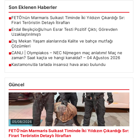
Son Eklenen Haberler
FETÖ’nün Marmaris Suikast Timinde İki Yıldızın Çıkardığı Sır:
■
Firari Teröristin Detaylı İtirafları
Erdal Beşikçioğlu’nun Esrar Testi Pozitif Çıktı; Görevden
■
Uzaklaştırılmıştı
Dış Mekan Yaşam alanlarında Kalite ve bahçe mutfağı
■
Çözümleri
CANLI | Olympiakos – NEC Nijmegen maç anlatımı! Maç ne
■
zaman? Saat kaçta ve hangi kanalda? – 04 Ağustos 2026
Kastamonu’da tarlada insansız hava aracı bulundu
■
Güncel
05/08/2026
FETÖ’nün Marmaris Suikast Timinde İki Yıldızın Çıkardığı Sır:
Firari Teröristin Detaylı İtirafları