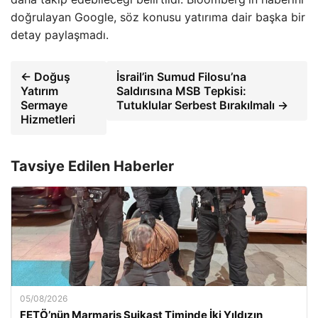
doğrulayan Google, söz konusu yatırıma dair başka bir
detay paylaşmadı.
← Doğuş
İsrail’in Sumud Filosu’na
Yatırım
Saldırısına MSB Tepkisi:
Sermaye
Tutuklular Serbest Bırakılmalı →
Hizmetleri
Tavsiye Edilen Haberler
05/08/2026
FETÖ’nün Marmaris Suikast Timinde İki Yıldızın