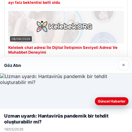
ayı faiz beklentisi belli oldu
08/08/2026
Kelebek chat adresi İle Dijital İletişimin Seviyeli Adresi Ve
Muhabbet Deneyimi
×
Göz Atın
Son Eklenen Firmalar
Güncel Haberler
Web sitemizi nasıl kullandığınızı daha iyi anlayabilmek,
deneyiminizi kişiselleştirmek ve geliştirmek amacıyla çerezler
Uzman uyardı: Hantavirüs pandemik bir tehdit
kullanıyoruz.
Çerez Politikamız
oluşturabilir mi?
Reddet
Kabul Et
19/05/2026