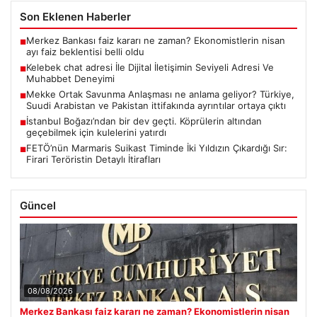
Son Eklenen Haberler
Merkez Bankası faiz kararı ne zaman? Ekonomistlerin nisan
■
ayı faiz beklentisi belli oldu
Kelebek chat adresi İle Dijital İletişimin Seviyeli Adresi Ve
■
Muhabbet Deneyimi
Mekke Ortak Savunma Anlaşması ne anlama geliyor? Türkiye,
■
Suudi Arabistan ve Pakistan ittifakında ayrıntılar ortaya çıktı
İstanbul Boğazı’ndan bir dev geçti. Köprülerin altından
■
geçebilmek için kulelerini yatırdı
FETÖ’nün Marmaris Suikast Timinde İki Yıldızın Çıkardığı Sır:
■
Firari Teröristin Detaylı İtirafları
Güncel
08/08/2026
Merkez Bankası faiz kararı ne zaman? Ekonomistlerin nisan