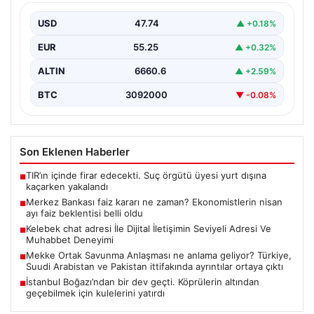
belli oldu
USD
47.74
▲ +0.18%
EUR
55.25
▲ +0.32%
ALTIN
6660.6
▲ +2.59%
BTC
3092000
▼ -0.08%
Son Eklenen Haberler
TIR’ın içinde firar edecekti. Suç örgütü üyesi yurt dışına
■
kaçarken yakalandı
Merkez Bankası faiz kararı ne zaman? Ekonomistlerin nisan
■
ayı faiz beklentisi belli oldu
Kelebek chat adresi İle Dijital İletişimin Seviyeli Adresi Ve
■
Muhabbet Deneyimi
Mekke Ortak Savunma Anlaşması ne anlama geliyor? Türkiye,
■
Suudi Arabistan ve Pakistan ittifakında ayrıntılar ortaya çıktı
İstanbul Boğazı’ndan bir dev geçti. Köprülerin altından
■
geçebilmek için kulelerini yatırdı