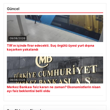
Güncel
09/08/2026
TIR’ın içinde firar edecekti. Suç örgütü üyesi yurt dışına
kaçarken yakalandı
08/08/2026
Merkez Bankası faiz kararı ne zaman? Ekonomistlerin nisan
ayı faiz beklentisi belli oldu