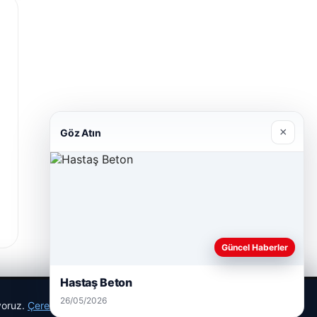
×
Göz Atın
Güncel Haberler
Hastaş Beton
26/05/2026
ıyoruz.
Çerez Politikamız
Reddet
Kabul Et