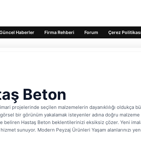
Güncel Haberler
Firma Rehberi
Forum
Çerez Politikas
taş Beton
ri projelerinde seçilen malzemelerin dayanıklılığı oldukça büy
 görsel bir görünüm yakalamak isteyenler adına doğru malzeme se
 beliren Hastaş Beton beklentilerinizi eksiksiz çözer. Yeni imalat
r hizmet sunuyor. Modern Peyzaj Ürünleri Yaşam alanlarınızı yen