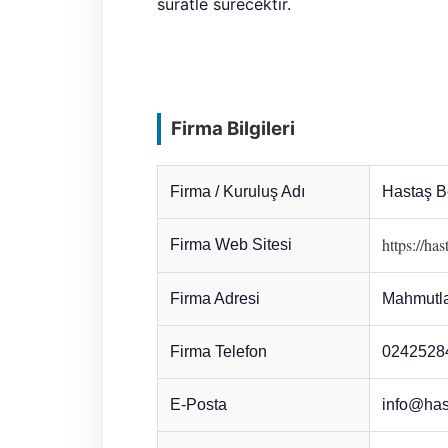
süratle sürecektir.
Firma Bilgileri
Firma / Kuruluş Adı
Hastaş B
https://ha
Firma Web Sitesi
Firma Adresi
Mahmutla
Firma Telefon
0242528
E-Posta
info@has