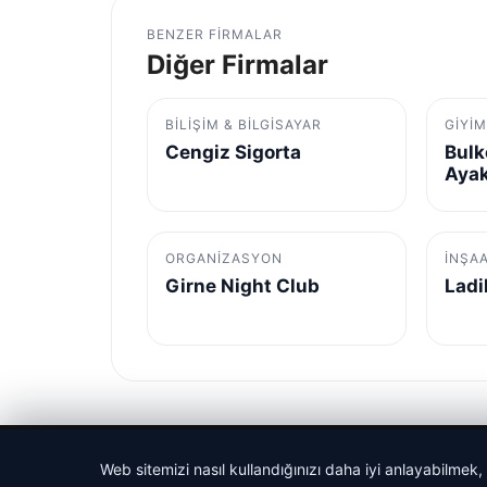
BENZER FIRMALAR
Diğer Firmalar
BILIŞIM & BILGISAYAR
GIYI
Cengiz Sigorta
Bulk
Aya
ORGANIZASYON
İNŞA
Girne Night Club
Ladi
© 2026 Sonik Hızda Güncel Haberler
Web sitemizi nasıl kullandığınızı daha iyi anlayabilmek,