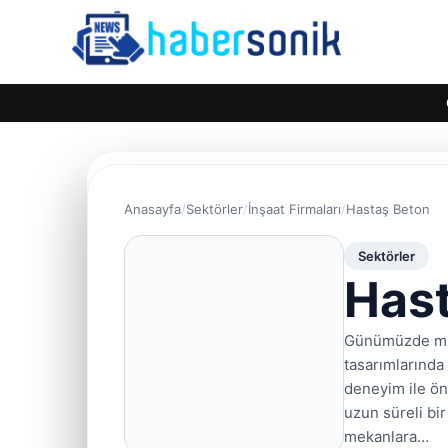
Anasayfa
Sektörler
İnşaat Firmaları
Hastaş Beton
Sektörler
Has
Günümüzde mima
tasarımlarında
deneyim ile öne
uzun süreli bi
mekanlara…