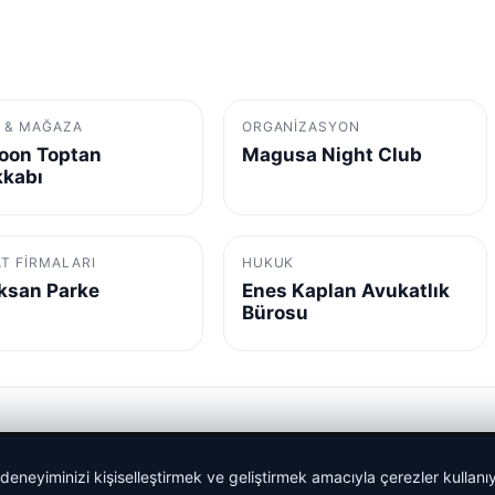
M & MAĞAZA
ORGANIZASYON
oon Toptan
Magusa Night Club
kkabı
AT FIRMALARI
HUKUK
ksan Parke
Enes Kaplan Avukatlık
Bürosu
 deneyiminizi kişiselleştirmek ve geliştirmek amacıyla çerezler kullan