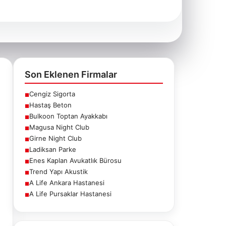
Son Eklenen Firmalar
Cengiz Sigorta
■
Hastaş Beton
■
Bulkoon Toptan Ayakkabı
■
Magusa Night Club
■
Girne Night Club
■
Ladiksan Parke
■
Enes Kaplan Avukatlık Bürosu
■
Trend Yapı Akustik
■
A Life Ankara Hastanesi
■
A Life Pursaklar Hastanesi
■