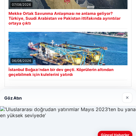
07/08/2026
Mekke Ortak Savunma Anlaşması ne anlama geliyor?
Türkiye, Suudi Arabistan ve Pakistan ittifakında ayrıntılar
ortaya çıktı
06/08/2026
İstanbul Boğazı’ndan bir dev geçti. Köprülerin altından
geçebilmek için kulelerini yatırdı
×
Göz Atın
Son Eklenen Firmalar
Güncel Haberler