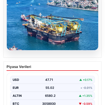
06.08.2026
İstanbul Boğazı’ndan bir dev geçti.
Piyasa Verileri
Köprülerin altından geçebilmek için
kulelerini yatırdı
USD
47.71
▲ +0.17%
EUR
55.02
• -0.01%
ALTIN
6580.2
▲ +1.35%
BTC
3058930
▼ -0.59%