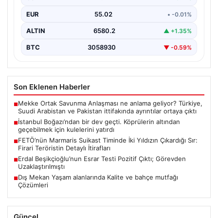
EUR
55.02
• -0.01%
ALTIN
6580.2
▲ +1.35%
BTC
3058930
▼ -0.59%
Son Eklenen Haberler
Mekke Ortak Savunma Anlaşması ne anlama geliyor? Türkiye,
■
Suudi Arabistan ve Pakistan ittifakında ayrıntılar ortaya çıktı
İstanbul Boğazı’ndan bir dev geçti. Köprülerin altından
■
geçebilmek için kulelerini yatırdı
FETÖ’nün Marmaris Suikast Timinde İki Yıldızın Çıkardığı Sır:
■
Firari Teröristin Detaylı İtirafları
Erdal Beşikçioğlu’nun Esrar Testi Pozitif Çıktı; Görevden
■
Uzaklaştırılmıştı
Dış Mekan Yaşam alanlarında Kalite ve bahçe mutfağı
■
Çözümleri
Güncel