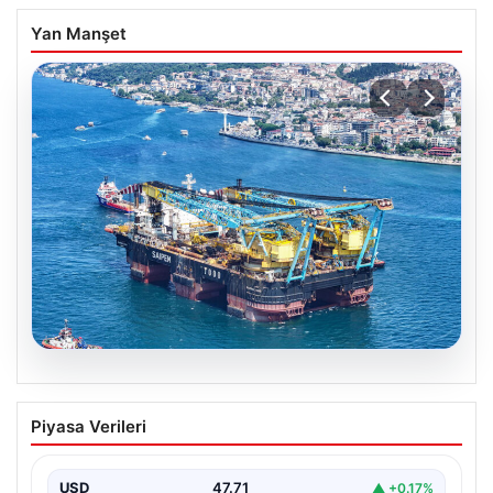
Yan Manşet
06.08.2026
İstanbul Boğazı’ndan bir dev geçti.
Piyasa Verileri
Köprülerin altından geçebilmek için
kulelerini yatırdı
USD
47.71
▲ +0.17%