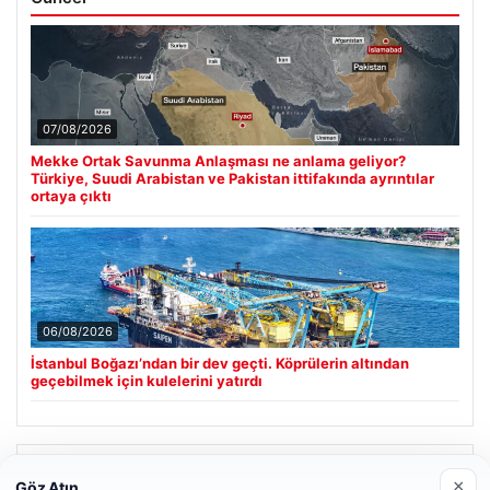
07/08/2026
Mekke Ortak Savunma Anlaşması ne anlama geliyor?
Türkiye, Suudi Arabistan ve Pakistan ittifakında ayrıntılar
ortaya çıktı
06/08/2026
İstanbul Boğazı’ndan bir dev geçti. Köprülerin altından
geçebilmek için kulelerini yatırdı
Son Eklenen Firmalar
×
Göz Atın