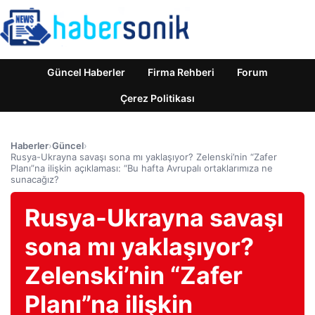
Güncel Haberler
Firma Rehberi
Forum
Çerez Politikası
Haberler
›
Güncel
›
Rusya-Ukrayna savaşı sona mı yaklaşıyor? Zelenski’nin “Zafer
Planı”na ilişkin açıklaması: “Bu hafta Avrupalı ​​ortaklarımıza ne
sunacağız?
Rusya-Ukrayna savaşı
sona mı yaklaşıyor?
Zelenski’nin “Zafer
Planı”na ilişkin