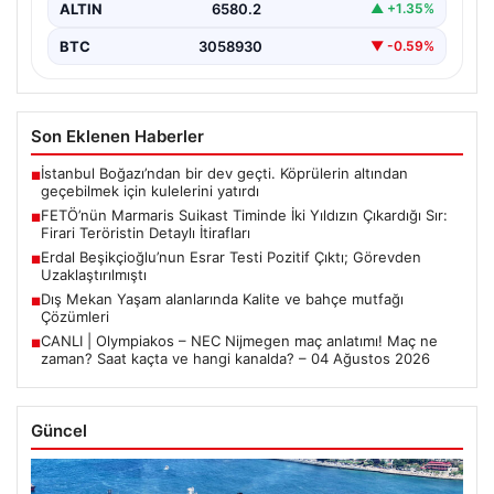
ALTIN
6580.2
▲ +1.35%
BTC
3058930
▼ -0.59%
Son Eklenen Haberler
İstanbul Boğazı’ndan bir dev geçti. Köprülerin altından
■
geçebilmek için kulelerini yatırdı
FETÖ’nün Marmaris Suikast Timinde İki Yıldızın Çıkardığı Sır:
■
Firari Teröristin Detaylı İtirafları
Erdal Beşikçioğlu’nun Esrar Testi Pozitif Çıktı; Görevden
■
Uzaklaştırılmıştı
Dış Mekan Yaşam alanlarında Kalite ve bahçe mutfağı
■
Çözümleri
CANLI | Olympiakos – NEC Nijmegen maç anlatımı! Maç ne
■
zaman? Saat kaçta ve hangi kanalda? – 04 Ağustos 2026
Güncel