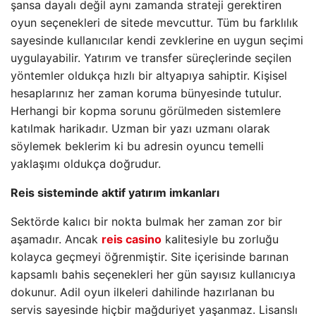
şansa dayalı değil aynı zamanda strateji gerektiren
oyun seçenekleri de sitede mevcuttur. Tüm bu farklılık
sayesinde kullanıcılar kendi zevklerine en uygun seçimi
uygulayabilir. Yatırım ve transfer süreçlerinde seçilen
yöntemler oldukça hızlı bir altyapıya sahiptir. Kişisel
hesaplarınız her zaman koruma bünyesinde tutulur.
Herhangi bir kopma sorunu görülmeden sistemlere
katılmak harikadır. Uzman bir yazı uzmanı olarak
söylemek beklerim ki bu adresin oyuncu temelli
yaklaşımı oldukça doğrudur.
Reis sisteminde aktif yatırım imkanları
Sektörde kalıcı bir nokta bulmak her zaman zor bir
aşamadır. Ancak
reis casino
kalitesiyle bu zorluğu
kolayca geçmeyi öğrenmiştir. Site içerisinde barınan
kapsamlı bahis seçenekleri her gün sayısız kullanıcıya
dokunur. Adil oyun ilkeleri dahilinde hazırlanan bu
servis sayesinde hiçbir mağduriyet yaşanmaz. Lisanslı