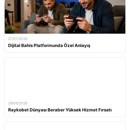
27/07/2026
Dijital Bahis Platformunda Özel Anlayış
29/06/2026
Raykobet Dünyası Beraber Yüksek Hizmet Fırsatı