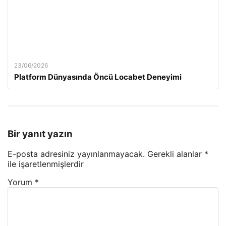
23/06/2026
Platform Dünyasında Öncü Locabet Deneyimi
Bir yanıt yazın
E-posta adresiniz yayınlanmayacak.
Gerekli alanlar
*
ile işaretlenmişlerdir
Yorum
*