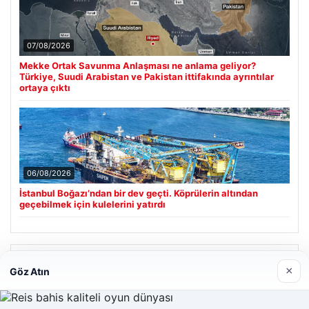
07/08/2026
Mekke Ortak Savunma Anlaşması ne anlama geliyor?
Türkiye, Suudi Arabistan ve Pakistan ittifakında ayrıntılar
ortaya çıktı
06/08/2026
İstanbul Boğazı’ndan bir dev geçti. Köprülerin altından
geçebilmek için kulelerini yatırdı
Son Eklenen Firmalar
×
Göz Atın