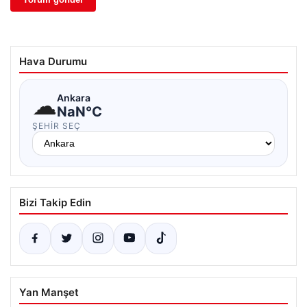
Hava Durumu
☁
Ankara
NaN°C
ŞEHIR SEÇ
Bizi Takip Edin
Yan Manşet