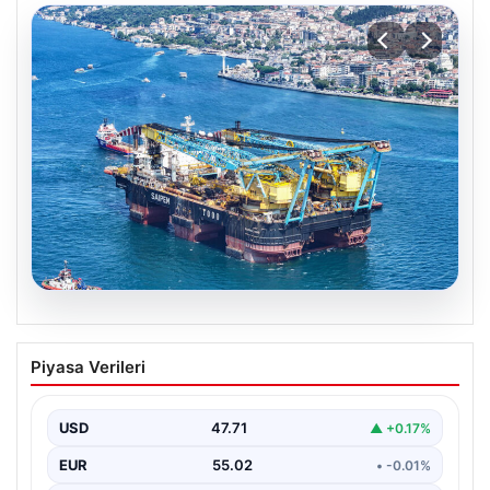
06.08.2026
İstanbul Boğazı’ndan bir dev geçti.
Piyasa Verileri
Köprülerin altından geçebilmek için
kulelerini yatırdı
USD
47.71
▲ +0.17%
EUR
55.02
• -0.01%