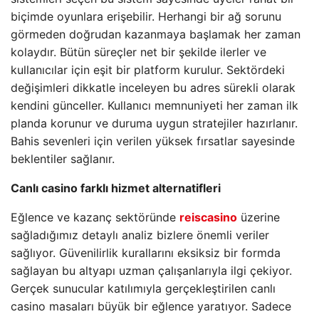
biçimde oyunlara erişebilir. Herhangi bir ağ sorunu
görmeden doğrudan kazanmaya başlamak her zaman
kolaydır. Bütün süreçler net bir şekilde ilerler ve
kullanıcılar için eşit bir platform kurulur. Sektördeki
değişimleri dikkatle inceleyen bu adres sürekli olarak
kendini günceller. Kullanıcı memnuniyeti her zaman ilk
planda korunur ve duruma uygun stratejiler hazırlanır.
Bahis sevenleri için verilen yüksek fırsatlar sayesinde
beklentiler sağlanır.
Canlı casino farklı hizmet alternatifleri
Eğlence ve kazanç sektöründe
reiscasino
üzerine
sağladığımız detaylı analiz bizlere önemli veriler
sağlıyor. Güvenilirlik kurallarını eksiksiz bir formda
sağlayan bu altyapı uzman çalışanlarıyla ilgi çekiyor.
Gerçek sunucular katılımıyla gerçekleştirilen canlı
casino masaları büyük bir eğlence yaratıyor. Sadece