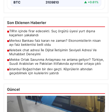
BTC
3109810
▲ +0.61%
Son Eklenen Haberler
TIR’ın içinde firar edecekti. Suç örgütü üyesi yurt dışına
■
kaçarken yakalandı
Merkez Bankası faiz kararı ne zaman? Ekonomistlerin nisan
■
ayı faiz beklentisi belli oldu
Kelebek chat adresi İle Dijital İletişimin Seviyeli Adresi Ve
■
Muhabbet Deneyimi
Mekke Ortak Savunma Anlaşması ne anlama geliyor? Türkiye,
■
Suudi Arabistan ve Pakistan ittifakında ayrıntılar ortaya çıktı
İstanbul Boğazı’ndan bir dev geçti. Köprülerin altından
■
geçebilmek için kulelerini yatırdı
Güncel