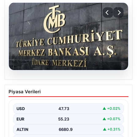
08.08.2026
Merkez Bankası faiz kararı ne zaman?
Piyasa Verileri
Ekonomistlerin nisan ayı faiz beklentisi
belli oldu
USD
47.73
▲ +0.02%
EUR
55.23
▲ +0.07%
ALTIN
6680.9
▲ +0.31%