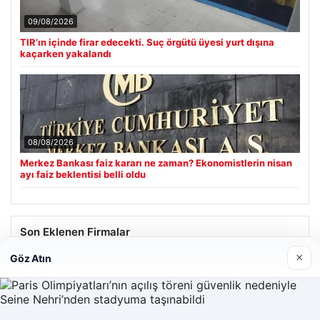
09/08/2026
TIR’ın içinde firar edecekti. Suç örgütü üyesi yurt dışına
kaçarken yakalandı
08/08/2026
Merkez Bankası faiz kararı ne zaman? Ekonomistlerin nisan
ayı faiz beklentisi belli oldu
Son Eklenen Firmalar
×
Göz Atın