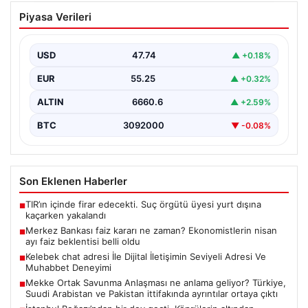
Merkez Bankası faiz kararı ne zaman?
Piyasa Verileri
Ekonomistlerin nisan ayı faiz beklentisi
belli oldu
USD
47.74
▲ +0.18%
EUR
55.25
▲ +0.32%
ALTIN
6660.6
▲ +2.59%
BTC
3092000
▼ -0.08%
Son Eklenen Haberler
TIR’ın içinde firar edecekti. Suç örgütü üyesi yurt dışına
■
kaçarken yakalandı
Merkez Bankası faiz kararı ne zaman? Ekonomistlerin nisan
■
ayı faiz beklentisi belli oldu
Kelebek chat adresi İle Dijital İletişimin Seviyeli Adresi Ve
■
Muhabbet Deneyimi
Mekke Ortak Savunma Anlaşması ne anlama geliyor? Türkiye,
■
Suudi Arabistan ve Pakistan ittifakında ayrıntılar ortaya çıktı