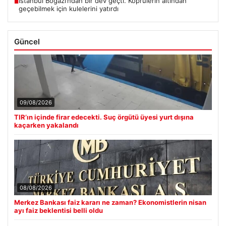
İstanbul Boğazı’ndan bir dev geçti. Köprülerin altından
■
geçebilmek için kulelerini yatırdı
Güncel
09/08/2026
TIR’ın içinde firar edecekti. Suç örgütü üyesi yurt dışına
kaçarken yakalandı
08/08/2026
Merkez Bankası faiz kararı ne zaman? Ekonomistlerin nisan
ayı faiz beklentisi belli oldu