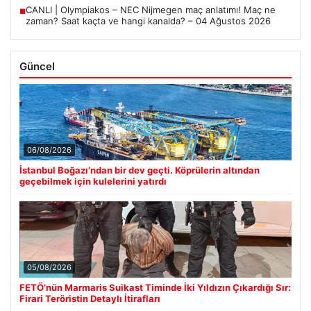
CANLI | Olympiakos – NEC Nijmegen maç anlatımı! Maç ne
■
zaman? Saat kaçta ve hangi kanalda? – 04 Ağustos 2026
Güncel
06/08/2026
İstanbul Boğazı’ndan bir dev geçti. Köprülerin altından
geçebilmek için kulelerini yatırdı
05/08/2026
FETÖ’nün Marmaris Suikast Timinde İki Yıldızın Çıkardığı Sır:
Firari Teröristin Detaylı İtirafları