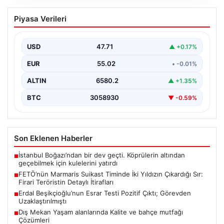
FETÖ’nün Marmaris Suikast Timinde İki
Piyasa Verileri
Yıldızın Çıkardığı Sır: Firari Teröristin
Detaylı İtirafları
USD
47.71
▲ +0.17%
15 Temmuz 2016 tarihinde gerçekleştirilen başarısız
darbe girişiminin gölgeleri halen Peşlerini bırakmıyor. Bu
EUR
55.02
• -0.01%
girişimin…
ALTIN
6580.2
▲ +1.35%
BTC
3058930
▼ -0.59%
Son Eklenen Haberler
İstanbul Boğazı’ndan bir dev geçti. Köprülerin altından
■
geçebilmek için kulelerini yatırdı
FETÖ’nün Marmaris Suikast Timinde İki Yıldızın Çıkardığı Sır:
■
Firari Teröristin Detaylı İtirafları
Erdal Beşikçioğlu’nun Esrar Testi Pozitif Çıktı; Görevden
■
Uzaklaştırılmıştı
Dış Mekan Yaşam alanlarında Kalite ve bahçe mutfağı
■
Çözümleri