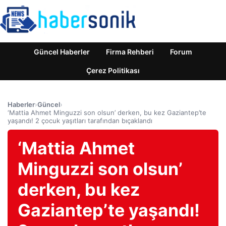
Güncel Haberler
Firma Rehberi
Forum
Çerez Politikası
Haberler
›
Güncel
›
‘Mattia Ahmet Minguzzi son olsun’ derken, bu kez Gaziantep’te
yaşandı! 2 çocuk yaşıtları tarafından bıçaklandı
‘Mattia Ahmet
Minguzzi son olsun’
derken, bu kez
Gaziantep’te yaşandı!