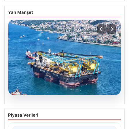
Yan Manşet
06.08.2026
İstanbul Boğazı’ndan bir dev geçti.
Piyasa Verileri
Köprülerin altından geçebilmek için
kulelerini yatırdı