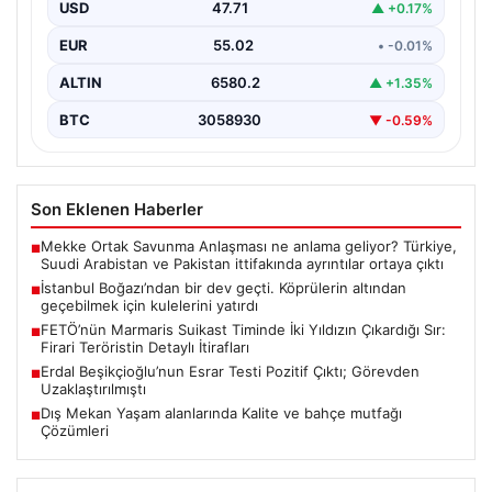
USD
47.71
▲ +0.17%
EUR
55.02
• -0.01%
ALTIN
6580.2
▲ +1.35%
BTC
3058930
▼ -0.59%
Son Eklenen Haberler
Mekke Ortak Savunma Anlaşması ne anlama geliyor? Türkiye,
■
Suudi Arabistan ve Pakistan ittifakında ayrıntılar ortaya çıktı
İstanbul Boğazı’ndan bir dev geçti. Köprülerin altından
■
geçebilmek için kulelerini yatırdı
FETÖ’nün Marmaris Suikast Timinde İki Yıldızın Çıkardığı Sır:
■
Firari Teröristin Detaylı İtirafları
Erdal Beşikçioğlu’nun Esrar Testi Pozitif Çıktı; Görevden
■
Uzaklaştırılmıştı
Dış Mekan Yaşam alanlarında Kalite ve bahçe mutfağı
■
Çözümleri