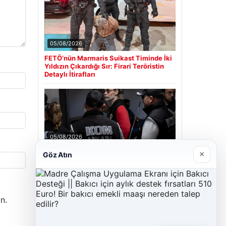
05/08/2026
FETÖ’nün Marmaris Suikast Timinde İki
Yıldızın Çıkardığı Sır: Firari Teröristin
Detaylı İtirafları
05/08/2026
Erdal Beşikçioğlu’nun Esrar Testi Pozitif
×
Göz Atın
Çıktı; Görevden Uzaklaştırılmıştı
n.
Son Eklenen Firmalar
Cengiz Sigorta