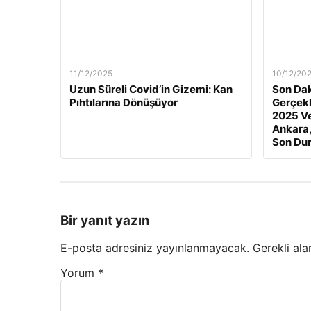
11/12/2025
10/12/20
Uzun Süreli Covid’in Gizemi: Kan
Son Dak
Pıhtılarına Dönüşüyor
Gerçekl
2025 Ve
Ankara,
Son Du
Bir yanıt yazın
E-posta adresiniz yayınlanmayacak.
Gerekli ala
Yorum
*