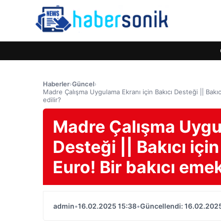
Haberler
›
Güncel
›
Madre Çalışma Uygulama Ekranı için Bakıcı Desteği || Bakıcı
edilir?
Madre Çalışma Uygul
Desteği || Bakıcı için
Euro! Bir bakıcı emek
admin
•
16.02.2025 15:38
•
Güncellendi: 16.02.202