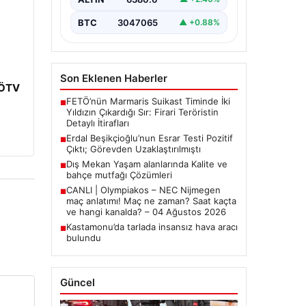
tutuklanan Belediye Başkanı Erdal
Beşikçioğlu’nun…
BTC
3047065
▲ +0.88%
Son Eklenen Haberler
: ÖTV
FETÖ’nün Marmaris Suikast Timinde İki
■
Yıldızın Çıkardığı Sır: Firari Teröristin
Detaylı İtirafları
Erdal Beşikçioğlu’nun Esrar Testi Pozitif
■
Çıktı; Görevden Uzaklaştırılmıştı
Dış Mekan Yaşam alanlarında Kalite ve
■
bahçe mutfağı Çözümleri
CANLI | Olympiakos – NEC Nijmegen
■
maç anlatımı! Maç ne zaman? Saat kaçta
ve hangi kanalda? – 04 Ağustos 2026
Kastamonu’da tarlada insansız hava aracı
■
bulundu
Güncel