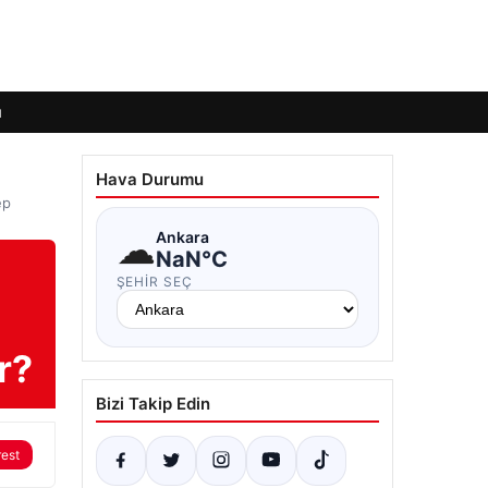
ı
Hava Durumu
ep
☁
Ankara
NaN°C
ŞEHIR SEÇ
r?
Bizi Takip Edin
rest