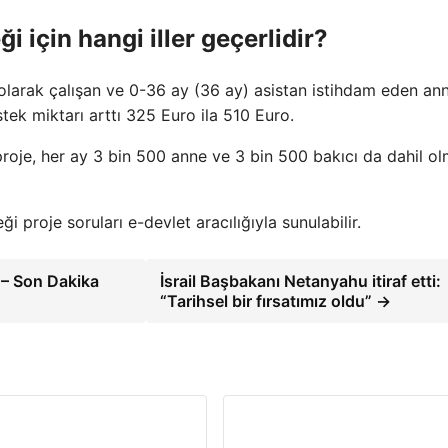
i için hangi iller geçerlidir?
 olarak çalışan ve 0-36 ay (36 ay) asistan istihdam eden an
tek miktarı arttı 325 Euro ila 510 Euro.
roje, her ay 3 bin 500 anne ve 3 bin 500 bakıcı da dahil o
 proje soruları e-devlet aracılığıyla sunulabilir.
 – Son Dakika
İsrail Başbakanı Netanyahu itiraf etti:
“Tarihsel bir fırsatımız oldu” →