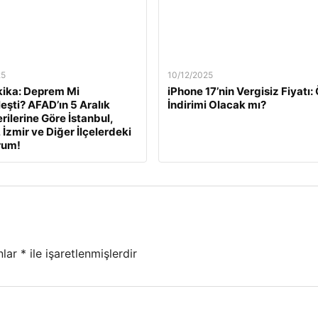
25
10/12/2025
ika: Deprem Mi
iPhone 17’nin Vergisiz Fiyatı
eşti? AFAD’ın 5 Aralık
İndirimi Olacak mı?
rilerine Göre İstanbul,
 İzmir ve Diğer İlçelerdeki
rum!
nlar
*
ile işaretlenmişlerdir