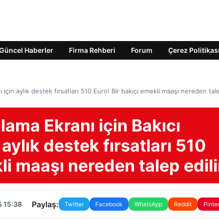
Güncel Haberler
Firma Rehberi
Forum
Çerez Politikas
 için aylık destek fırsatları 510 Euro! Bir bakıcı emekli maaşı nereden tal
ama Ekranı için Bakıcı
 aylık destek fırsatları 510
li maaşı nereden talep edili
Paylaş:
5 15:38
Twitter
Facebook
WhatsApp
Reddit
Pinte