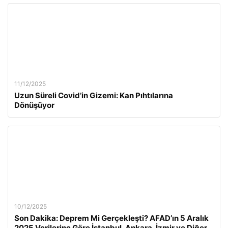
11/12/2025
Uzun Süreli Covid’in Gizemi: Kan Pıhtılarına
Dönüşüyor
10/12/2025
Son Dakika: Deprem Mi Gerçekleşti? AFAD’ın 5 Aralık
2025 Verilerine Göre İstanbul, Ankara, İzmir ve Diğer