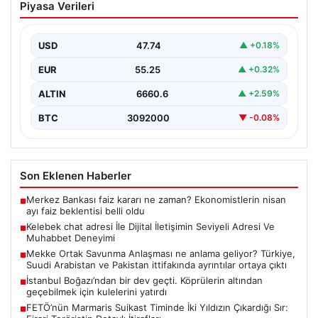
Piyasa Verileri
Seviyeli Adresi Ve Muhabbet Deneyimi
İnternet çağında kullanıcıların seviyeli bir biçimde
bağlantı sağlaması ciddi bir hassasiyet ifade etmektedir.
USD
47.74
▲ +0.18%
Halen…
EUR
55.25
▲ +0.32%
ALTIN
6660.6
▲ +2.59%
BTC
3092000
▼ -0.08%
Son Eklenen Haberler
Merkez Bankası faiz kararı ne zaman? Ekonomistlerin nisan
■
ayı faiz beklentisi belli oldu
Kelebek chat adresi İle Dijital İletişimin Seviyeli Adresi Ve
■
Muhabbet Deneyimi
Mekke Ortak Savunma Anlaşması ne anlama geliyor? Türkiye,
■
Suudi Arabistan ve Pakistan ittifakında ayrıntılar ortaya çıktı
İstanbul Boğazı’ndan bir dev geçti. Köprülerin altından
■
geçebilmek için kulelerini yatırdı
FETÖ’nün Marmaris Suikast Timinde İki Yıldızın Çıkardığı Sır:
■