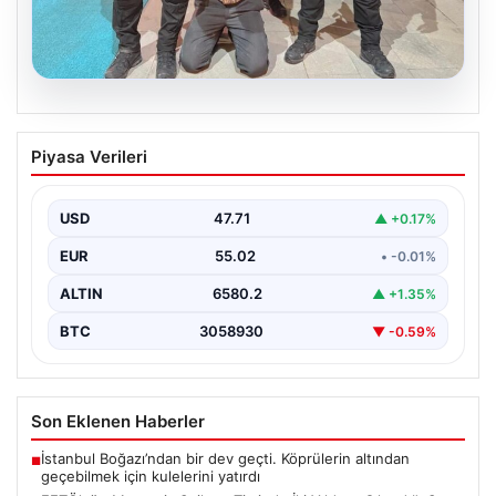
05.08.2026
FETÖ’nün Marmaris Suikast Timinde İki
Piyasa Verileri
Yıldızın Çıkardığı Sır: Firari Teröristin
Detaylı İtirafları
USD
47.71
▲ +0.17%
15 Temmuz 2016 tarihinde gerçekleştirilen başarısız
darbe girişiminin gölgeleri halen Peşlerini bırakmıyor. Bu
EUR
55.02
• -0.01%
girişimin…
ALTIN
6580.2
▲ +1.35%
BTC
3058930
▼ -0.59%
Son Eklenen Haberler
İstanbul Boğazı’ndan bir dev geçti. Köprülerin altından
■
geçebilmek için kulelerini yatırdı