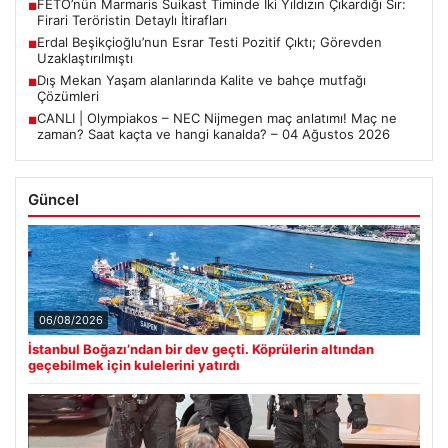
FETÖ’nün Marmaris Suikast Timinde İki Yıldızın Çıkardığı Sır:
■
Firari Teröristin Detaylı İtirafları
Erdal Beşikçioğlu’nun Esrar Testi Pozitif Çıktı; Görevden
■
Uzaklaştırılmıştı
Dış Mekan Yaşam alanlarında Kalite ve bahçe mutfağı
■
Çözümleri
CANLI | Olympiakos – NEC Nijmegen maç anlatımı! Maç ne
■
zaman? Saat kaçta ve hangi kanalda? – 04 Ağustos 2026
Güncel
06/08/2026
İstanbul Boğazı’ndan bir dev geçti. Köprülerin altından
geçebilmek için kulelerini yatırdı