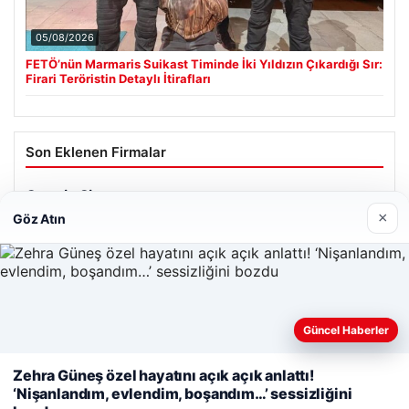
05/08/2026
FETÖ’nün Marmaris Suikast Timinde İki Yıldızın Çıkardığı Sır:
Firari Teröristin Detaylı İtirafları
Son Eklenen Firmalar
×
Göz Atın
Güncel Haberler
Web sitemizi nasıl kullandığınızı daha iyi anlayabilmek,
deneyiminizi kişiselleştirmek ve geliştirmek amacıyla çerezler
Zehra Güneş özel hayatını açık açık anlattı!
kullanıyoruz.
Çerez Politikamız
‘Nişanlandım, evlendim, boşandım…’ sessizliğini