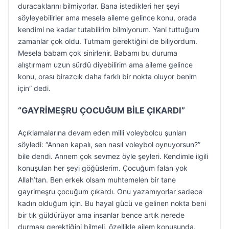
duracaklarını bilmiyorlar. Bana istedikleri her şeyi
söyleyebilirler ama mesela aileme gelince konu, orada
kendimi ne kadar tutabilirim bilmiyorum. Yani tuttuğum
zamanlar çok oldu. Tutmam gerektiğini de biliyordum.
Mesela babam çok sinirlenir. Babamı bu duruma
alıştırmam uzun sürdü diyebilirim ama aileme gelince
konu, orası birazcık daha farklı bir nokta oluyor benim
için” dedi.
“GAYRİMEŞRU ÇOCUĞUM BİLE ÇIKARDI”
Açıklamalarına devam eden milli voleybolcu şunları
söyledi: “Annen kapalı, sen nasıl voleybol oynuyorsun?”
bile dendi. Annem çok sevmez öyle şeyleri. Kendimle ilgili
konuşulan her şeyi göğüslerim. Çocuğum falan yok
Allah’tan. Ben erkek olsam muhtemelen bir tane
gayrimeşru çocuğum çıkardı. Onu yazamıyorlar sadece
kadın olduğum için. Bu hayal gücü ve gelinen nokta beni
bir tık güldürüyor ama insanlar bence artık nerede
durması gerektiğini bilmeli, özellikle ailem konusunda.