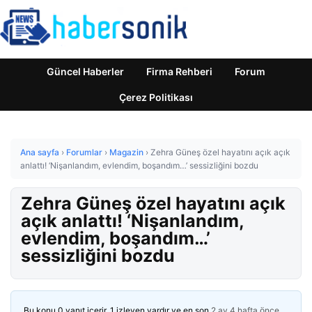
Güncel Haberler
Firma Rehberi
Forum
Çerez Politikası
Ana sayfa
›
Forumlar
›
Magazin
›
Zehra Güneş özel hayatını açık açık
anlattı! ‘Nişanlandım, evlendim, boşandım…’ sessizliğini bozdu
Zehra Güneş özel hayatını açık
açık anlattı! ‘Nişanlandım,
evlendim, boşandım…’
sessizliğini bozdu
Bu konu 0 yanıt içerir, 1 izleyen vardır ve en son
2 ay 4 hafta önce