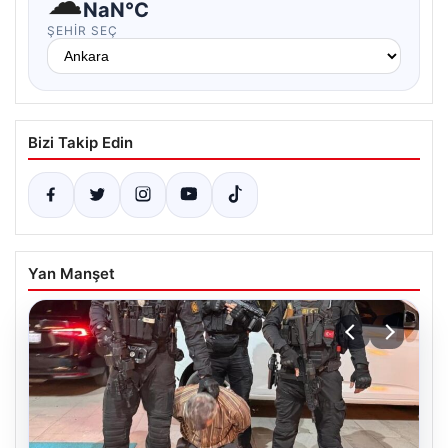
☁
NaN°C
ŞEHIR SEÇ
Bizi Takip Edin
Yan Manşet