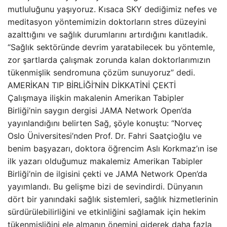
mutluluğunu yaşıyoruz. Kısaca SKY dediğimiz nefes ve
meditasyon yöntemimizin doktorların stres düzeyini
azalttığını ve sağlık durumlarını artırdığını kanıtladık.
“Sağlık sektöründe devrim yaratabilecek bu yöntemle,
zor şartlarda çalışmak zorunda kalan doktorlarımızın
tükenmişlik sendromuna çözüm sunuyoruz” dedi.
AMERİKAN TIP BİRLİĞİ’NİN DİKKATİNİ ÇEKTİ
Çalışmaya ilişkin makalenin Amerikan Tabipler
Birliği’nin saygın dergisi JAMA Network Open’da
yayınlandığını belirten Sağ, şöyle konuştu: “Norveç
Oslo Üniversitesi’nden Prof. Dr. Fahri Saatçioğlu ve
benim başyazarı, doktora öğrencim Aslı Korkmaz’ın ise
ilk yazarı olduğumuz makalemiz Amerikan Tabipler
Birliği’nin de ilgisini çekti ve JAMA Network Open’da
yayımlandı. Bu gelişme bizi de sevindirdi. Dünyanın
dört bir yanındaki sağlık sistemleri, sağlık hizmetlerinin
sürdürülebilirliğini ve etkinliğini sağlamak için hekim
tükenmişliğini ele almanın önemini giderek daha fazla