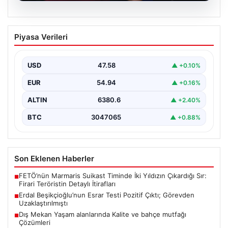
05.08.2026
Erdal Beşikçioğlu’nun Esrar Testi Pozitif
Piyasa Verileri
Çıktı; Görevden Uzaklaştırılmıştı
CHP’li Etimesgut Belediyesi’nde yapılan yolsuzluk ve
rüşvet operasyonu kapsamında tutuklanan Belediye
USD
47.58
▲ +0.10%
Başkanı Erdal Beşikçioğlu’nun…
EUR
54.94
▲ +0.16%
ALTIN
6380.6
▲ +2.40%
BTC
3047065
▲ +0.88%
Son Eklenen Haberler
FETÖ’nün Marmaris Suikast Timinde İki Yıldızın Çıkardığı Sır:
■
Firari Teröristin Detaylı İtirafları
Erdal Beşikçioğlu’nun Esrar Testi Pozitif Çıktı; Görevden
■
Uzaklaştırılmıştı
Dış Mekan Yaşam alanlarında Kalite ve bahçe mutfağı
■
Çözümleri