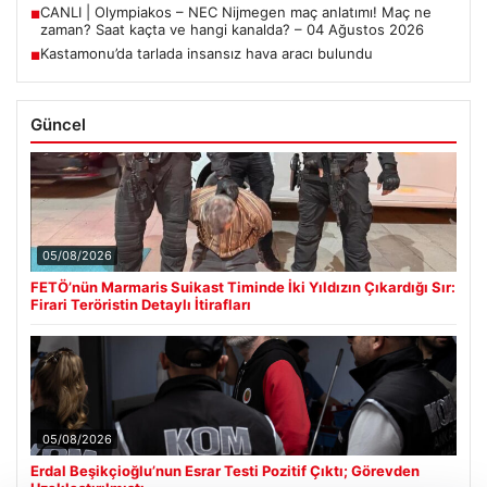
CANLI | Olympiakos – NEC Nijmegen maç anlatımı! Maç ne
■
zaman? Saat kaçta ve hangi kanalda? – 04 Ağustos 2026
Kastamonu’da tarlada insansız hava aracı bulundu
■
Güncel
05/08/2026
FETÖ’nün Marmaris Suikast Timinde İki Yıldızın Çıkardığı Sır:
Firari Teröristin Detaylı İtirafları
05/08/2026
Erdal Beşikçioğlu’nun Esrar Testi Pozitif Çıktı; Görevden