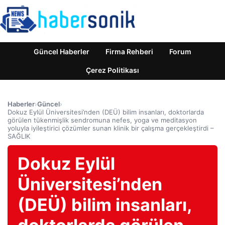
Güncel Haberler
Firma Rehberi
Forum
Çerez Politikası
Haberler
›
Güncel
›
Dokuz Eylül Üniversitesi’nden (DEÜ) bilim insanları, doktorlarda
görülen tükenmişlik sendromuna nefes, yoga ve meditasyon
yoluyla iyileştirici çözümler sunan klinik bir çalışma gerçekleştirdi –
SAĞLIK
Dokuz Eylül
Üniversitesi’nden
(DEÜ) bilim insanları,