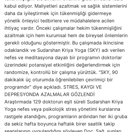
kabul ediyor. Maliyetleri azaltmak ve sağlık sistemlerini
daha da iyileştirmek için tükenmişliği gidermeye
yönelik önleyici tedbirlere ve müdahalelere acilen
ihtiyaç vardır. Önceki çalışmalar hekim tükenmişliğini
azaltmak için hem kurumsal hem de bireysel önlemlerin
gerekli olduğunu göstermiştir. Bu çalışmada ikincisine
odaklandık ve Sudarshan Kriya Yoga (SKY) adı verilen
nefes ve meditasyona dayalı bir programın doktorlar
üzerindeki potansiyel etkinliğini değerlendirmek için
randomize, kontrollü bir çalışma yürüttük. “SKY, 90
dakikalık üç oturumda öğrenilebilen çevrimiçi bir
programdır” diye açıkladı. STRES, KAYGI VE
DEPRESYONDA AZALMALAR GÖZLENDİ
Araştırmada 129 doktorun eşit süreli Sudarshan Kriya
Yoga nefes veya psikolojik stres yönetimi kurslarına
rastgele atandığını, programların ardından her iki gruba
da sekiz hafta boyunca haftalık birer saatlik takip
seanslarının uygulandığını söyleyen Doç. Sağ, şunları