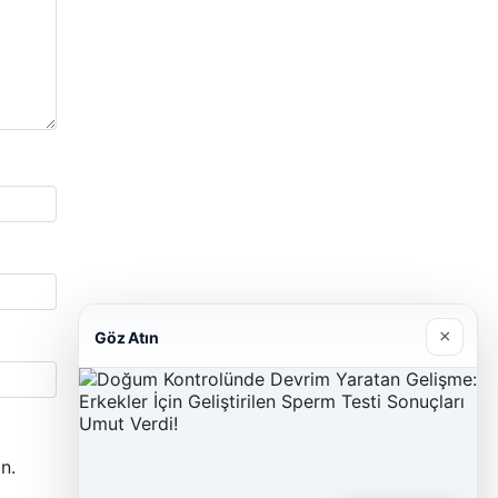
×
Göz Atın
n.