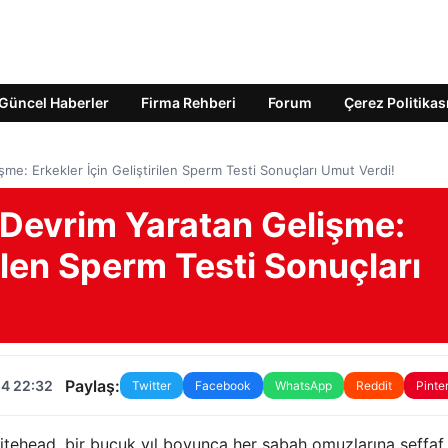
Güncel Haberler
Firma Rehberi
Forum
Çerez Politikas
e: Erkekler İçin Geliştirilen Sperm Testi Sonuçları Umut Verdi!
Devrim Yaratan Gelişme:
rilen Sperm Testi Sonuçları
Paylaş:
24 22:32
Twitter
Facebook
WhatsApp
Reddit
Pinte
tehead, bir buçuk yıl boyunca her sabah omuzlarına şeffaf b