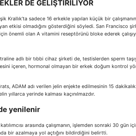
LER DE GELİŞTİRİLİYOR
ik Krallık’ta sadece 16 erkekle yapılan küçük bir çalışmanın
 etkisi olmadığını gösterdiğini söyledi. San Francisco şir
in önemli olan A vitamini reseptörünü bloke ederek çalışıy
raline adlı bir tıbbi cihaz şirketi de, testislerden sperm taş
ilmesini içeren, hormonal olmayan bir erkek doğum kontrol y
ats, ADAM adı verilen jelin enjekte edilmesinin 15 dakikalık
elin yıllarca yerinde kalması kaçınılmazdır.
de yenilenir
 katılımcısı arasında çalışmanın, işlemden sonraki 30 gün iç
 bir azalmaya yol açtığını bildirdiğini belirtti.