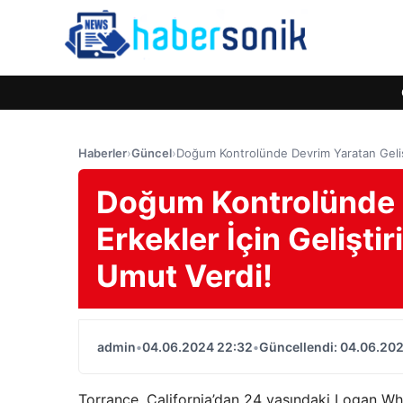
Haberler
›
Güncel
›
Doğum Kontrolünde Devrim Yaratan Gelişm
Doğum Kontrolünde 
Erkekler İçin Gelişti
Umut Verdi!
admin
•
04.06.2024 22:32
•
Güncellendi: 04.06.20
Torrance, California’dan 24 yaşındaki Logan Whi