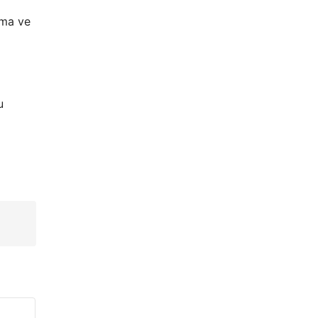
rma ve
u