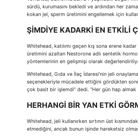
sürdü, kurumasını bekledi ve ardından her zama
kokan jel, sperm üretimini engellemek için kull
ŞİMDİYE KADARKİ EN ETKİL
Whitehead, katılımı geçen kış sona erene kadar
üretimini azaltan Nestorone adlı sentetik hormo
yöntemlerinin en gelişmişi olarak değerlendiriliy
Whitehead, Gıda ve İlaç İdaresi’nin jeli onayla
seçenekleriyle mücadele ettiğini gördükten son
çok basit bir işlemdi” dedi. “Her gün hap almak 
HERHANGİ BİR YAN ETKİ GÖR
Whitehead, jeli kullanırken sırtının üst kısmındak
etmediğini, ancak bunun işinde hareketsiz olmasıy