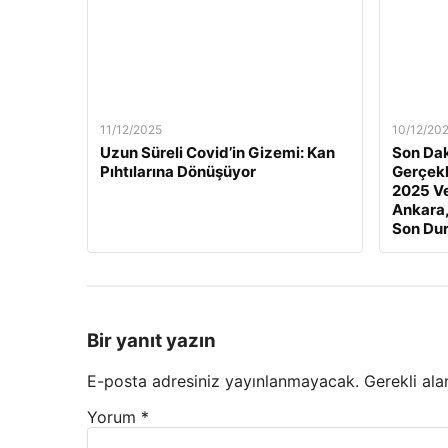
11/12/2025
10/12/20
Uzun Süreli Covid’in Gizemi: Kan
Son Dak
Pıhtılarına Dönüşüyor
Gerçekl
2025 Ve
Ankara,
Son Du
Bir yanıt yazın
E-posta adresiniz yayınlanmayacak.
Gerekli ala
Yorum
*