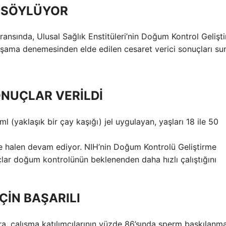
 SÖYLÜYOR
nsında, Ulusal Sağlık Enstitüleri’nin Doğum Kontrol Gelişt
aşama denemesinden elde edilen cesaret verici sonuçları sun
ONUÇLAR VERİLDİ
 (yaklaşık bir çay kaşığı) jel uygulayan, yaşları 18 ile 50
se halen devam ediyor. NIH’nin Doğum Kontrolü Geliştirme
çlar doğum kontrolünün beklenenden daha hızlı çalıştığını
ÇİN BAŞARILI
a, çalışma katılımcılarının yüzde 86’sında sperm baskılanma