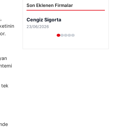
Son Eklenen Firmalar
,
ketinin
or.
ıyan
öntemi
 tek
Hastaş Beton
26/05/2026
inde