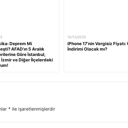
25
10/12/2025
ika: Deprem Mi
iPhone 17’nin Vergisiz Fiyatı
eşti? AFAD’ın 5 Aralık
İndirimi Olacak mı?
rilerine Göre İstanbul,
 İzmir ve Diğer İlçelerdeki
rum!
nlar
*
ile işaretlenmişlerdir