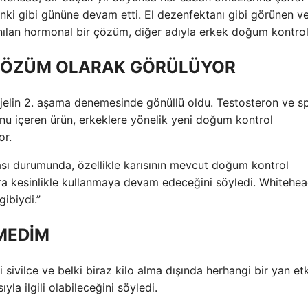
nki gibi gününe devam etti. El dezenfektanı gibi görünen v
anılan hormonal bir çözüm, diğer adıyla erkek doğum kontro
İ ÇÖZÜM OLARAK GÖRÜLÜYOR
 jelin 2. aşama denemesinde gönüllü oldu. Testosteron ve 
nu içeren ürün, erkeklere yönelik yeni doğum kontrol
or.
ması durumunda, özellikle karısının mevcut doğum kontrol
ra kesinlikle kullanmaya devam edeceğini söyledi. Whitehead
gibiydi.”
MEDİM
i sivilce ve belki biraz kilo alma dışında herhangi bir yan etk
la ilgili olabileceğini söyledi.