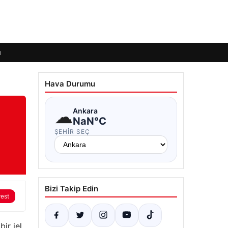
ı
Hava Durumu
☁
Ankara
NaN°C
ŞEHIR SEÇ
Bizi Takip Edin
rest
ir jel