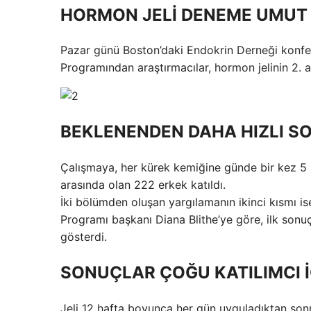
HORMON JELİ DENEME UMUT
Pazar günü Boston’daki Endokrin Derneği konfera
Programından araştırmacılar, hormon jelinin 2. 
BEKLENENDEN DAHA HIZLI S
Çalışmaya, her kürek kemiğine günde bir kez 5 ml
arasında olan 222 erkek katıldı.
İki bölümden oluşan yargılamanın ikinci kısmı i
Programı başkanı Diana Blithe’ye göre, ilk sonu
gösterdi.
SONUÇLAR ÇOĞU KATILIMCI İ
Jeli 12 hafta boyunca her gün uyguladıktan sonr