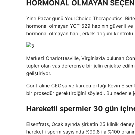
HORMONAL OLMAYAN SEÇENEK
Yine Pazar günü YourChoice Therapeutics, Birleş
hormonal olmayan YCT-529 hapının güvenli ve yan
hormonal olmayan hapı, erkek doğum kontrolü iç
Merkezi Charlottesville, Virginia’da bulunan Cont
tüpler olan vas deferens’e bir jelin enjekte ed
geliştiriyor.
Contraline CEO’su ve kurucu ortağı Kevin Eisenfr
bir prosedür gerektirdiğini söyledi. Bu nedenle j
Hareketli spermler 30 gün için
Eisenfrats, Ocak ayında şirketin 25 klinik deney
hareketli sperm sayısında %99,8 ila %100 oranında