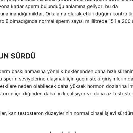
milyona kadar sperm bulunduğu anlamına geliyor; bu da
uğuna inandığı miktar. Ortalama olarak etkili doğum kontrolü
rolü olmadığında normal sperm sayısı mililitrede 15 ila 200
ZUN SÜRDÜ
e, sperm baskılanmasına yönelik beklenenden daha hızlı süreni
 bu sperm seviyelerine ulaşmak için geçmişteki girişimlerin d
 etkilere neden olabilecek daha yüksek hormon dozlarına ih
oron içerdiğinden daha hızlı çalışıyor ve daha az testoste
kler, kan testosteron düzeylerinin normal cinsel işlevi sürdü