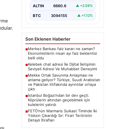
sağlaması ciddi bir hassasiyet
ALTIN
6660.6
▲ +2.59%
ifade etmektedir. Halen…
BTC
3094155
▲ +1.12%
irme
dular.
Son Eklenen Haberler
Merkez Bankası faiz kararı ne zaman?
■
Ekonomistlerin nisan ayı faiz beklentisi
belli oldu
Kelebek chat adresi İle Dijital İletişimin
■
Seviyeli Adresi Ve Muhabbet Deneyimi
Mekke Ortak Savunma Anlaşması ne
■
anlama geliyor? Türkiye, Suudi Arabistan
ve Pakistan ittifakında ayrıntılar ortaya
çıktı
İstanbul Boğazı’ndan bir dev geçti.
■
Köprülerin altından geçebilmek için
kulelerini yatırdı
FETÖ’nün Marmaris Suikast Timinde İki
■
Yıldızın Çıkardığı Sır: Firari Teröristin
Detaylı İtirafları
sı