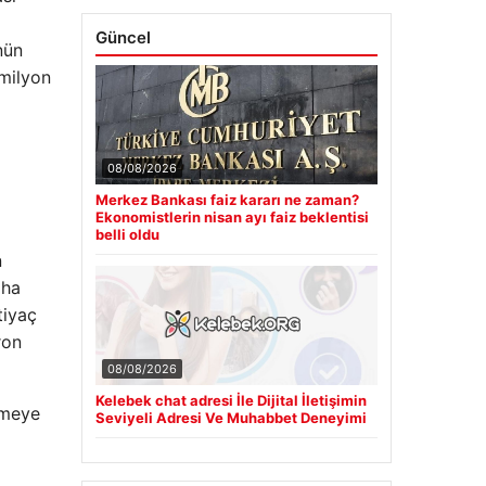
Güncel
nün
 milyon
08/08/2026
Merkez Bankası faiz kararı ne zaman?
Ekonomistlerin nisan ayı faiz beklentisi
belli oldu
n
aha
tiyaç
ron
08/08/2026
Kelebek chat adresi İle Dijital İletişimin
rmeye
Seviyeli Adresi Ve Muhabbet Deneyimi