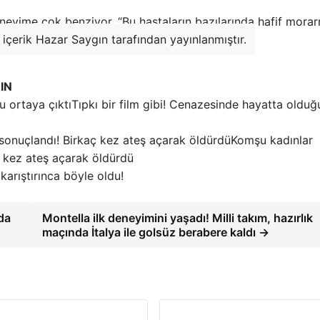
eneyime çok benziyor. “Bu hastaların bazılarında hafif mora
 içerik Hazar Saygın tarafından yayınlanmıştır.
IN
Tıpkı bir film gibi! Cenazesinde hayatta olduğ
Komşu kadınlar
ç kez ateş açarak öldürdü
 karıştırınca böyle oldu!
da
Montella ilk deneyimini yaşadı! Milli takım, hazırlık
maçında İtalya ile golsüz berabere kaldı →