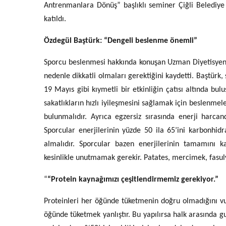
Antrenmanlara Dönüş” başlıklı seminer Çiğli Belediye 
katıldı.
Özdegül Baştürk: “Dengeli beslenme önemli”
Sporcu beslenmesi hakkında konuşan Uzman Diyetisyen 
nedenle dikkatli olmaları gerektiğini kaydetti. Baştürk,
19 Mayıs gibi kıymetli bir etkinliğin çatısı altında bu
sakatlıkların hızlı iyileşmesini sağlamak için beslenmel
bulunmalıdır. Ayrıca egzersiz sırasında enerji harcan
Sporcular enerjilerinin yüzde 50 ila 65’ini karbonhid
almalıdır. Sporcular bazen enerjilerinin tamamını k
kesinlikle unutmamak gerekir. Patates, mercimek, fasul
“
“Protein kaynağımızı çeşitlendirmemiz gerekiyor.”
Proteinleri her öğünde tüketmenin doğru olmadığını vur
öğünde tüketmek yanlıştır. Bu yapılırsa halk arasında gu