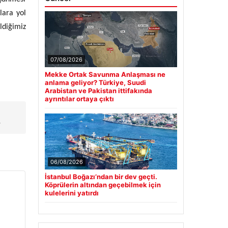
lara yol
ldiğimiz
07/08/2026
Mekke Ortak Savunma Anlaşması ne
anlama geliyor? Türkiye, Suudi
Arabistan ve Pakistan ittifakında
ayrıntılar ortaya çıktı
→
06/08/2026
İstanbul Boğazı’ndan bir dev geçti.
Köprülerin altından geçebilmek için
kulelerini yatırdı