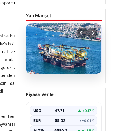
e sporcu
Yan Manşet
ni ve bu
z’a bizi
ırmak ve
ir arada
gerekir.
oteinden
06.08.2026
acını da
İstanbul Boğazı’ndan bir
di.
Piyasa Verileri
dev geçti. Köprülerin
altından geçebilmek için
kulelerini yatırdı
USD
47.71
▲ +0.17%
leri her
EUR
55.02
• -0.01%
ayvansal
ALTIN
6580.2
▲ +1.35%