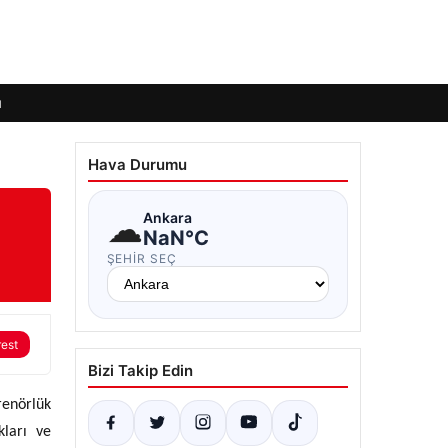
ı
Hava Durumu
☁
Ankara
NaN°C
ŞEHIR SEÇ
rest
Bizi Takip Edin
renörlük
kları ve