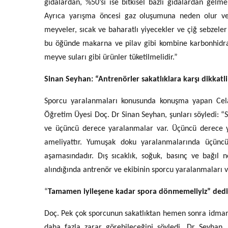
gıdalardan, %50’si ise bitkisel bazlı gıdalardan gelmel
Ayrıca yarışma öncesi gaz oluşumuna neden olur ve uz
meyveler, sıcak ve baharatlı yiyecekler ve çiğ sebzele
bu öğünde makarna ve pilav gibi kombine karbonhidratla
meyve suları gibi ürünler tüketilmelidir.”
Sinan Seyhan: “Antrenörler sakatlıklara karşı dikkatli
Sporcu yaralanmaları konusunda konuşma yapan Celal
Öğretim Üyesi Doç. Dr Sinan Seyhan, şunları söyledi: “Sp
ve üçüncü derece yaralanmalar var. Üçüncü derece yar
ameliyattır. Yumuşak doku yaralanmalarında üçünc
aşamasındadır. Dış sıcaklık, soğuk, basınç ve bağıl 
alındığında antrenör ve ekibinin sporcu yaralanmaları v
“
Tamamen iyileşene kadar spora dönmemeliyiz” dedi
Doç. Pek çok sporcunun sakatlıktan hemen sonra idman
daha fazla zarar görebileceğini söyledi. Dr Seyhan, 