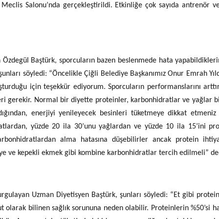
Meclis Salonu’nda gerçekleştirildi. Etkinliğe çok sayıda antrenör v
Özdegül Baştürk, sporcuların bazen beslenmede hata yapabildikleri
 şunları söyledi: “Öncelikle Çiğli Belediye Başkanımız Onur Emrah Yıldı
luşturduğu için teşekkür ediyorum. Sporcuların performanslarını artt
eri gerekir. Normal bir diyette proteinler, karbonhidratlar ve yağlar b
dığından, enerjiyi yenileyecek besinleri tüketmeye dikkat etmeniz 
ratlardan, yüzde 20 ila 30’unu yağlardan ve yüzde 10 ila 15’ini pr
arbonhidratlardan alma hatasına düşebilirler ancak protein ihtiy
ye ve kepekli ekmek gibi kombine karbonhidratlar tercih edilmeli” de
gulayan Uzman Diyetisyen Baştürk, şunları söyledi: “Et gibi protein
t olarak bilinen sağlık sorununa neden olabilir. Proteinlerin %50’si h