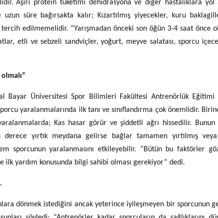
idir. Aşırı protein tüketimi dehidrasyona ve diğer hastalıklara yol a
un süre bağırsakta kalır; Kızartılmış yiyecekler, kuru baklagill
r tercih edilmemelidir. “Yarışmadan önceki son öğün 3-4 saat önce o
r, etli ve sebzeli sandviçler, yoğurt, meyve salatası, sporcu içece
 olmalı”
 Bayar Üniversitesi Spor Bilimleri Fakültesi Antrenörlük Eğitim
orcu yaralanmalarında ilk tanı ve sınıflandırma çok önemlidir. Birinci
alanmalarda; Kas hasar görür ve şiddetli ağrı hissedilir. Bunun 
ü derece yırtık meydana gelirse bağlar tamamen yırtılmış vey
nem sporcunun yaralanmasını etkileyebilir. “Bütün bu faktörler g
e ilk yardım konusunda bilgi sahibi olması gerekiyor” dedi.
.
lara dönmek istediğini ancak yeterince iyileşmeyen bir sporcunun g
şunları söyledi: “Antrenörler kadar sporcuların da sağlıklarını d