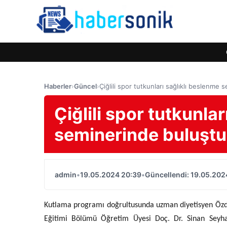
Haberler
›
Güncel
›
Çiğlili spor tutkunları sağlıklı beslenme
Çiğlili spor tutkunla
seminerinde buluştu
admin
•
19.05.2024 20:39
•
Güncellendi: 19.05.202
Kutlama programı doğrultusunda uzman diyetisyen Özdeg
Eğitimi Bölümü Öğretim Üyesi Doç. Dr. Sinan Seyhan