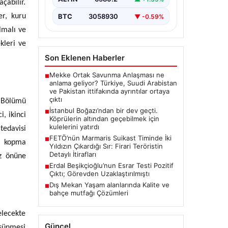
çabilir.
er, kuru
BTC
3058930
▼ -0.59%
lmalı ve
kleri ve
Son Eklenen Haberler
Mekke Ortak Savunma Anlaşması ne
■
anlama geliyor? Türkiye, Suudi Arabistan
ve Pakistan ittifakında ayrıntılar ortaya
çıktı
i Bölümü
İstanbul Boğazı’ndan bir dev geçti.
■
, ikinci
Köprülerin altından geçebilmek için
kulelerini yatırdı
tedavisi
FETÖ’nün Marmaris Suikast Timinde İki
■
a kopma
Yıldızın Çıkardığı Sır: Firari Teröristin
Detaylı İtirafları
öz önüne
Erdal Beşikçioğlu’nun Esrar Testi Pozitif
■
Çıktı; Görevden Uzaklaştırılmıştı
Dış Mekan Yaşam alanlarında Kalite ve
■
bahçe mutfağı Çözümleri
elecekte
Güncel
üşünmesi