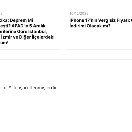
25
10/12/2025
ika: Deprem Mi
iPhone 17’nin Vergisiz Fiyatı
eşti? AFAD’ın 5 Aralık
İndirimi Olacak mı?
rilerine Göre İstanbul,
 İzmir ve Diğer İlçelerdeki
rum!
nlar
*
ile işaretlenmişlerdir