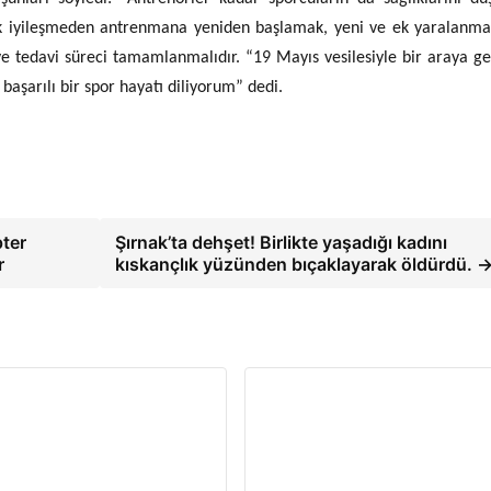
ak iyileşmeden antrenmana yeniden başlamak, yeni ve ek yaralanma
ı ve tedavi süreci tamamlanmalıdır. “19 Mayıs vesilesiyle bir araya ge
 başarılı bir spor hayatı diliyorum” dedi.
pter
Şırnak’ta dehşet! Birlikte yaşadığı kadını
r
kıskançlık yüzünden bıçaklayarak öldürdü. 