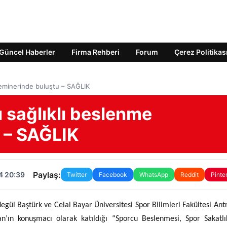
Güncel Haberler
Firma Rehberi
Forum
Çerez Politikas
 seminerinde buluştu – SAĞLIK
rı sağlıklı beslenme
 – SAĞLIK
Paylaş:
4 20:39
Twitter
Facebook
WhatsApp
Reddit
Pinte
ül Baştürk ve Celal Bayar Üniversitesi Spor Bilimleri Fakültesi Ant
’ın konuşmacı olarak katıldığı “Sporcu Beslenmesi, Spor Sakatlı