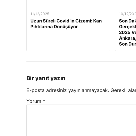
11/12/2025
10/12/20
Uzun Süreli Covid’in Gizemi: Kan
Son Dak
Pıhtılarına Dönüşüyor
Gerçekl
2025 Ve
Ankara,
Son Du
Bir yanıt yazın
E-posta adresiniz yayınlanmayacak.
Gerekli ala
Yorum
*