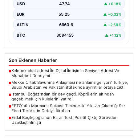
ayrıntılar ortaya çıktı
USD
47.74
▲ +0.18%
EUR
55.25
▲ +0.32%
ALTIN
6660.6
▲ +2.59%
BTC
3094155
▲ +1.12%
Son Eklenen Haberler
Kelebek chat adresi İle Dijital İletişimin Seviyeli Adresi Ve
■
Muhabbet Deneyimi
Mekke Ortak Savunma Anlaşması ne anlama geliyor? Türkiye,
■
Suudi Arabistan ve Pakistan ittifakında ayrıntılar ortaya çıktı
İstanbul Boğazı’ndan bir dev geçti. Köprülerin altından
■
geçebilmek için kulelerini yatırdı
FETÖ’nün Marmaris Suikast Timinde İki Yıldızın Çıkardığı Sır:
■
Firari Teröristin Detaylı İtirafları
Erdal Beşikçioğlu’nun Esrar Testi Pozitif Çıktı; Görevden
■
Uzaklaştırılmıştı