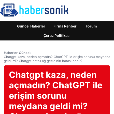
Güncel Haberler
Firma Rehberi
Forum
Çerez Politikası
Haberler
›
Güncel
›
Chatgpt kaza, neden açmadın? ChatGPT ile erişim sorunu meydana
geldi mi? Chatgpt hatalı ağ geçidinin hatası nedir?
Chatgpt kaza, neden
açmadın? ChatGPT ile
erişim sorunu
meydana geldi mi?