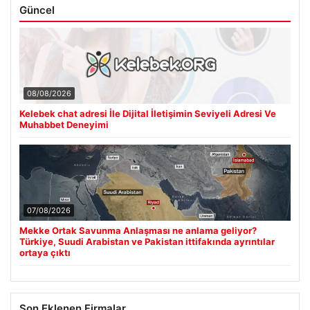
Güncel
08/08/2026
Kelebek chat adresi İle Dijital İletişimin Seviyeli Adresi Ve
Muhabbet Deneyimi
07/08/2026
Mekke Ortak Savunma Anlaşması ne anlama geliyor?
Türkiye, Suudi Arabistan ve Pakistan ittifakında ayrıntılar
ortaya çıktı
Son Eklenen Firmalar