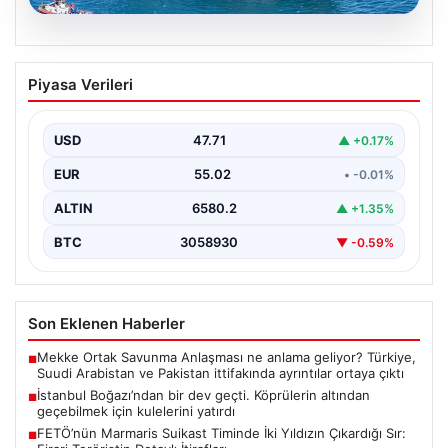
06.08.2026
İstanbul Boğazı’ndan bir dev geçti.
Piyasa Verileri
Köprülerin altından geçebilmek için
kulelerini yatırdı
USD
47.71
▲ +0.17%
EUR
55.02
• -0.01%
ALTIN
6580.2
▲ +1.35%
BTC
3058930
▼ -0.59%
Son Eklenen Haberler
Mekke Ortak Savunma Anlaşması ne anlama geliyor? Türkiye,
■
Suudi Arabistan ve Pakistan ittifakında ayrıntılar ortaya çıktı
İstanbul Boğazı’ndan bir dev geçti. Köprülerin altından
■
geçebilmek için kulelerini yatırdı
FETÖ’nün Marmaris Suikast Timinde İki Yıldızın Çıkardığı Sır:
■