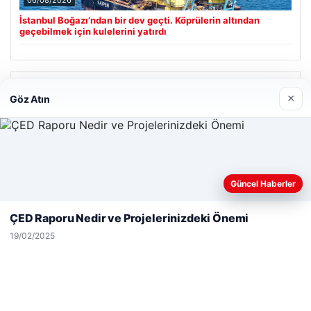
06/08/2026
İstanbul Boğazı’ndan bir dev geçti. Köprülerin altından
geçebilmek için kulelerini yatırdı
Son Eklenen Firmalar
×
Göz Atın
Web sitemizi nasıl kullandığınızı daha iyi anlayabilmek,
Güncel Haberler
deneyiminizi kişiselleştirmek ve geliştirmek amacıyla çerezler
kullanıyoruz.
Çerez Politikamız
ÇED Raporu Nedir ve Projelerinizdeki Önemi
Reddet
Kabul Et
19/02/2025