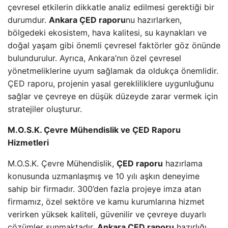
çevresel etkilerin dikkatle analiz edilmesi gerektiği bir
durumdur.
Ankara ÇED raporu
nu hazırlarken,
bölgedeki ekosistem, hava kalitesi, su kaynakları ve
doğal yaşam gibi önemli çevresel faktörler göz önünde
bulundurulur. Ayrıca, Ankara’nın özel çevresel
yönetmeliklerine uyum sağlamak da oldukça önemlidir.
ÇED raporu, projenin yasal gerekliliklere uygunluğunu
sağlar ve çevreye en düşük düzeyde zarar vermek için
stratejiler oluşturur.
M.O.S.K. Çevre Mühendislik ve ÇED Raporu
Hizmetleri
M.O.S.K. Çevre Mühendislik,
ÇED raporu
hazırlama
konusunda uzmanlaşmış ve 10 yılı aşkın deneyime
sahip bir firmadır. 300’den fazla projeye imza atan
firmamız, özel sektöre ve kamu kurumlarına hizmet
verirken yüksek kaliteli, güvenilir ve çevreye duyarlı
çözümler sunmaktadır.
Ankara ÇED raporu
hazırlığı