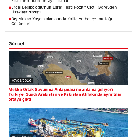
Firari Teröristin Detaylı İtirafları
Erdal Beşikçioğlu’nun Esrar Testi Pozitif Çıktı; Görevden
■
Uzaklaştırılmıştı
Dış Mekan Yaşam alanlarında Kalite ve bahçe mutfağı
■
Çözümleri
Güncel
07/08/2026
Mekke Ortak Savunma Anlaşması ne anlama geliyor?
Türkiye, Suudi Arabistan ve Pakistan ittifakında ayrıntılar
ortaya çıktı