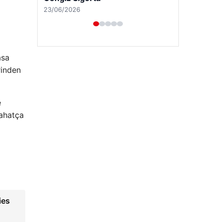
asa
rinden
e
rahatça
Hastaş Beton
26/05/2026
ies