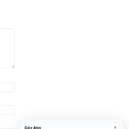
×
Göz Atın