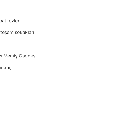
tı evleri,
teşem sokakları,
cı Memiş Caddesi,
imanı,