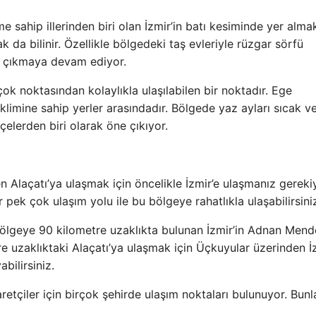
 sahip illerinden biri olan İzmir’in batı kesiminde yer almak
k da bilinir. Özellikle bölgedeki taş evleriyle rüzgar sörfü
ne çıkmaya devam ediyor.
çok noktasından kolaylıkla ulaşılabilen bir noktadır. Ege
klimine sahip yerler arasındadır. Bölgede yaz ayları sıcak v
çelerden biri olarak öne çıkıyor.
en Alaçatı’ya ulaşmak için öncelikle İzmir’e ulaşmanız gereki
k çok ulaşım yolu ile bu bölgeye rahatlıkla ulaşabilirsini
bölgeye 90 kilometre uzaklıkta bulunan İzmir’in Adnan Mend
re uzaklıktaki Alaçatı’ya ulaşmak için Üçkuyular üzerinden İ
bilirsiniz.
retçiler için birçok şehirde ulaşım noktaları bulunuyor. Bunl