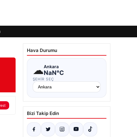
ı
Hava Durumu
☁
Ankara
NaN°C
ŞEHIR SEÇ
rest
Bizi Takip Edin