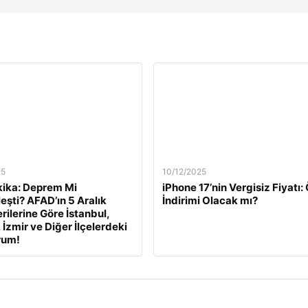
25
10/12/2025
ika: Deprem Mi
iPhone 17’nin Vergisiz Fiyatı
eşti? AFAD’ın 5 Aralık
İndirimi Olacak mı?
rilerine Göre İstanbul,
 İzmir ve Diğer İlçelerdeki
rum!