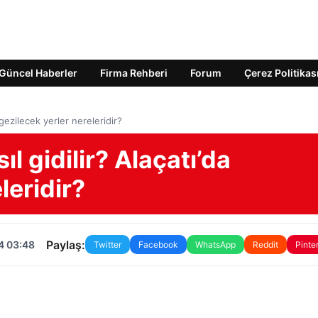
Güncel Haberler
Firma Rehberi
Forum
Çerez Politikas
 gezilecek yerler nereleridir?
l gidilir? Alaçatı’da
leridir?
Paylaş:
4 03:48
Twitter
Facebook
WhatsApp
Reddit
Pinte