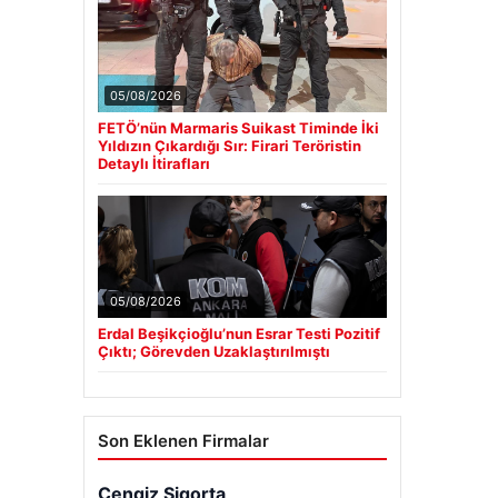
05/08/2026
FETÖ’nün Marmaris Suikast Timinde İki
Yıldızın Çıkardığı Sır: Firari Teröristin
Detaylı İtirafları
05/08/2026
Erdal Beşikçioğlu’nun Esrar Testi Pozitif
Çıktı; Görevden Uzaklaştırılmıştı
Son Eklenen Firmalar