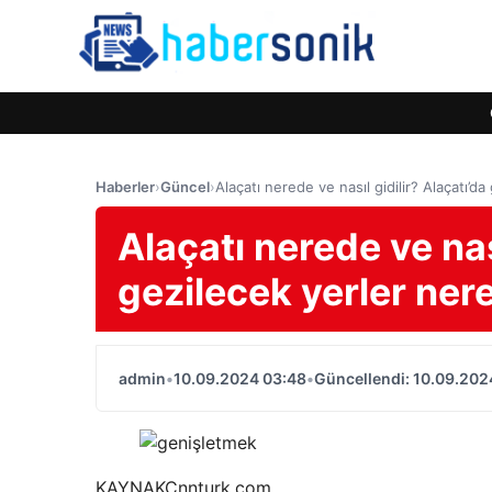
Haberler
›
Güncel
›
Alaçatı nerede ve nasıl gidilir? Alaçatı’da
Alaçatı nerede ve nası
gezilecek yerler nere
admin
•
10.09.2024 03:48
•
Güncellendi: 10.09.202
KAYNAK
Cnnturk.com