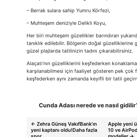
– Berrak sulara sahip Yumru Körfezi,
– Muhteşem deniziyle Delikli Koyu,
Her biri muhteşem güzellikler barındıran yukarıda 
tanıklık edilebilir. Bölgenin doğal güzelliklerine 
güzel plajlarda tatilinizin tadını çıkarabilirsiniz.
Alaçatı’nın güzelliklerini keşfederken konaklama
karşılanabilmesi için faaliyet gösteren pek çok 
keşfederken aynı zamanda keyifli bir tatil geçi
Cunda Adası nerede ve nasıl gidilir
← Zehra Güneş VakıfBank’ın
Apple yeni ü
yeni kaptanı oldu!Daha fazla
10 ve AirPods
spor
modeller →