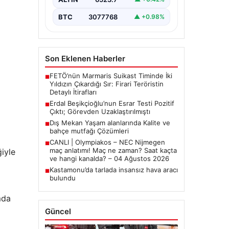
tutuklanan Belediye Başkanı Erdal
Beşikçioğlu’nun…
BTC
3077768
▲ +0.98%
Son Eklenen Haberler
FETÖ’nün Marmaris Suikast Timinde İki
■
Yıldızın Çıkardığı Sır: Firari Teröristin
Detaylı İtirafları
Erdal Beşikçioğlu’nun Esrar Testi Pozitif
■
Çıktı; Görevden Uzaklaştırılmıştı
Dış Mekan Yaşam alanlarında Kalite ve
■
bahçe mutfağı Çözümleri
CANLI | Olympiakos – NEC Nijmegen
■
maç anlatımı! Maç ne zaman? Saat kaçta
ğiyle
ve hangi kanalda? – 04 Ağustos 2026
Kastamonu’da tarlada insansız hava aracı
■
bulundu
mda
Güncel