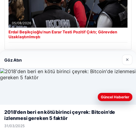
05/08/2026
Erdal Beşikçioğlu’nun Esrar Testi Pozitif Çıktı; Görevden
Uzaklaştırılmıştı
×
Göz Atın
Son Eklenen Firmalar
Güncel Haberler
Web sitemizi nasıl kullandığınızı daha iyi anlayabilmek,
deneyiminizi kişiselleştirmek ve geliştirmek amacıyla çerezler
2018'den beri en kötü birinci çeyrek: Bitcoin'de
kullanıyoruz.
Çerez Politikamız
izlenmesi gereken 5 faktör
Reddet
Kabul Et
31/03/2025