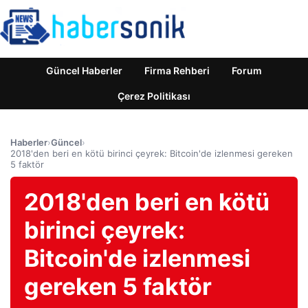
Güncel Haberler
Firma Rehberi
Forum
Çerez Politikası
Haberler
›
Güncel
›
2018'den beri en kötü birinci çeyrek: Bitcoin'de izlenmesi gereken
5 faktör
2018'den beri en kötü
birinci çeyrek:
Bitcoin'de izlenmesi
gereken 5 faktör