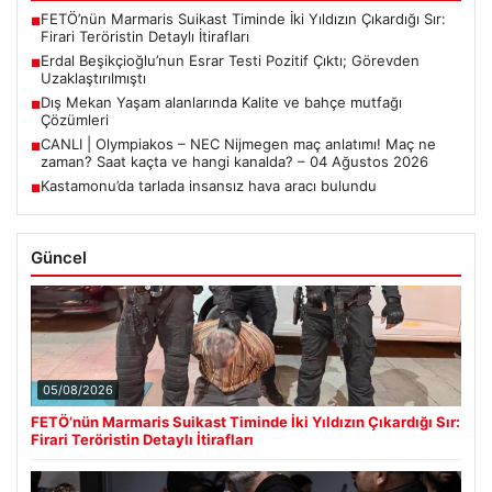
FETÖ’nün Marmaris Suikast Timinde İki Yıldızın Çıkardığı Sır:
■
Firari Teröristin Detaylı İtirafları
Erdal Beşikçioğlu’nun Esrar Testi Pozitif Çıktı; Görevden
■
Uzaklaştırılmıştı
Dış Mekan Yaşam alanlarında Kalite ve bahçe mutfağı
■
Çözümleri
CANLI | Olympiakos – NEC Nijmegen maç anlatımı! Maç ne
■
zaman? Saat kaçta ve hangi kanalda? – 04 Ağustos 2026
Kastamonu’da tarlada insansız hava aracı bulundu
■
Güncel
05/08/2026
FETÖ’nün Marmaris Suikast Timinde İki Yıldızın Çıkardığı Sır:
Firari Teröristin Detaylı İtirafları