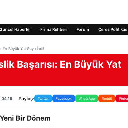
Güncel Haberler
Firma Rehberi
Forum
Çerez Politikas
ı: En Büyük Yat Suya İndi!
lik Başarısı: En Büyük Yat
Paylaş:
 04:19
Twitter
Facebook
WhatsApp
Reddit
Pinte
 Yeni Bir Dönem