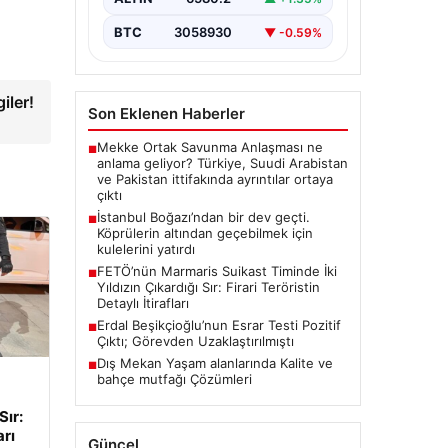
BTC
3058930
▼ -0.59%
iler!
Son Eklenen Haberler
Mekke Ortak Savunma Anlaşması ne
■
anlama geliyor? Türkiye, Suudi Arabistan
ve Pakistan ittifakında ayrıntılar ortaya
çıktı
İstanbul Boğazı’ndan bir dev geçti.
■
Köprülerin altından geçebilmek için
kulelerini yatırdı
FETÖ’nün Marmaris Suikast Timinde İki
■
Yıldızın Çıkardığı Sır: Firari Teröristin
Detaylı İtirafları
Erdal Beşikçioğlu’nun Esrar Testi Pozitif
■
Çıktı; Görevden Uzaklaştırılmıştı
Dış Mekan Yaşam alanlarında Kalite ve
■
bahçe mutfağı Çözümleri
Sır:
arı
Güncel