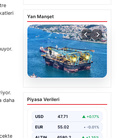
tre
atleri
Yan Manşet
uyor.
06.08.2026
iyor.
İstanbul Boğazı’ndan bir
Piyasa Verileri
a daha
dev geçti. Köprülerin
altından geçebilmek için
kulelerini yatırdı
USD
47.71
▲ +0.17%
EUR
55.02
• -0.01%
ecekte
ALTIN
6580.2
▲ +1.35%