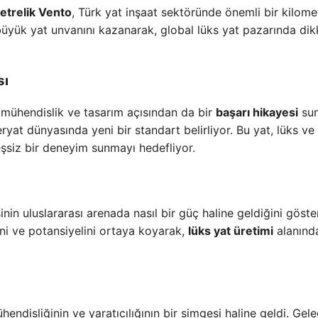
etrelik Vento
, Türk yat inşaat sektöründe önemli bir kilome
 büyük yat unvanını kazanarak, global lüks yat pazarında dikk
sı
 mühendislik ve tasarım açısından da bir
başarı hikayesi
sun
eryat dünyasında yeni bir standart belirliyor. Bu yat, lüks ve
eşsiz bir deneyim sunmayı hedefliyor.
inin uluslararası arenada nasıl bir güç haline geldiğini göster
ini ve potansiyelini ortaya koyarak,
lüks yat üretimi
alanınd
endisliğinin ve yaratıcılığının bir simgesi haline geldi. Gel