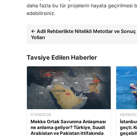
daha fazla bu tür projelerin hayata geçirilmesi 
edebilirsiniz.
← Adli Rehberlikte Nitelikli Metotlar ve Sonuç
Yolları
Tavsiye Edilen Haberler
07/08/2026
06/08/20
Mekke Ortak Savunma Anlaşması
İstanbu
ne anlama geliyor? Türkiye, Suudi
geçti. K
Arabistan ve Pakistan ittifakında
geçebilm