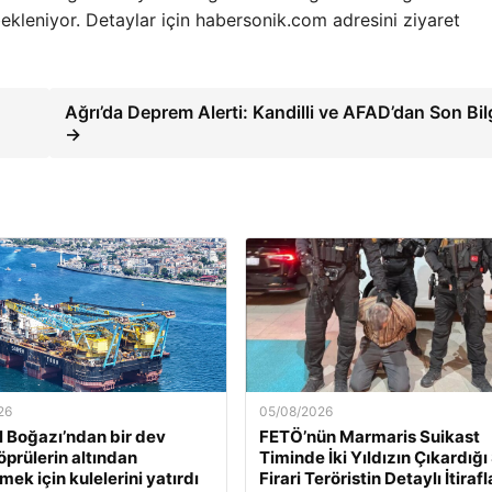
bekleniyor. Detaylar için habersonik.com adresini ziyaret
Ağrı’da Deprem Alerti: Kandilli ve AFAD’dan Son Bilg
→
26
05/08/2026
l Boğazı’ndan bir dev
FETÖ’nün Marmaris Suikast
öprülerin altından
Timinde İki Yıldızın Çıkardığı 
ek için kulelerini yatırdı
Firari Teröristin Detaylı İtirafl