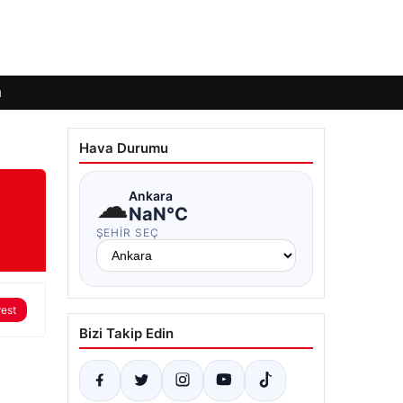
ı
Hava Durumu
☁
Ankara
NaN°C
ŞEHIR SEÇ
rest
Bizi Takip Edin