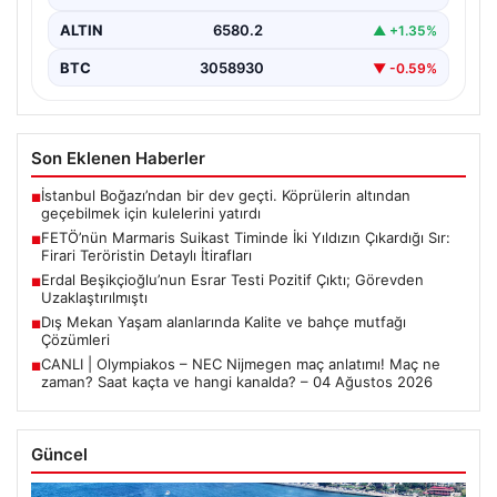
ALTIN
6580.2
▲ +1.35%
BTC
3058930
▼ -0.59%
Son Eklenen Haberler
İstanbul Boğazı’ndan bir dev geçti. Köprülerin altından
■
geçebilmek için kulelerini yatırdı
FETÖ’nün Marmaris Suikast Timinde İki Yıldızın Çıkardığı Sır:
■
Firari Teröristin Detaylı İtirafları
Erdal Beşikçioğlu’nun Esrar Testi Pozitif Çıktı; Görevden
■
Uzaklaştırılmıştı
Dış Mekan Yaşam alanlarında Kalite ve bahçe mutfağı
■
Çözümleri
CANLI | Olympiakos – NEC Nijmegen maç anlatımı! Maç ne
■
zaman? Saat kaçta ve hangi kanalda? – 04 Ağustos 2026
Güncel