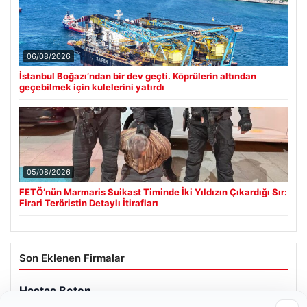
06/08/2026
İstanbul Boğazı’ndan bir dev geçti. Köprülerin altından
geçebilmek için kulelerini yatırdı
05/08/2026
FETÖ’nün Marmaris Suikast Timinde İki Yıldızın Çıkardığı Sır:
Firari Teröristin Detaylı İtirafları
Son Eklenen Firmalar
Hastaş Beton
26/05/2026