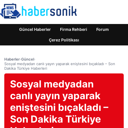
Güncel Haberler
Firma Rehberi
Forum
Çerez Politikası
Haberler
›
Güncel
›
Sosyal medyadan canlı yayın yaparak eniştesini bıçakladı – Son
Dakika Türkiye Haberleri
Sosyal medyadan
canlı yayın yaparak
eniştesini bıçakladı –
Son Dakika Türkiye