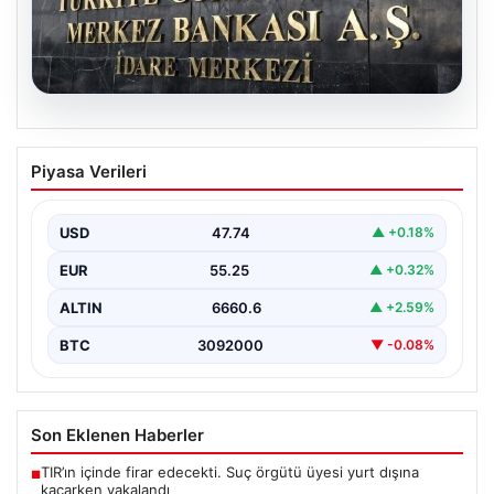
08.08.2026
Merkez Bankası faiz kararı ne zaman?
Piyasa Verileri
Ekonomistlerin nisan ayı faiz beklentisi
belli oldu
USD
47.74
▲ +0.18%
EUR
55.25
▲ +0.32%
ALTIN
6660.6
▲ +2.59%
BTC
3092000
▼ -0.08%
Son Eklenen Haberler
TIR’ın içinde firar edecekti. Suç örgütü üyesi yurt dışına
■
kaçarken yakalandı