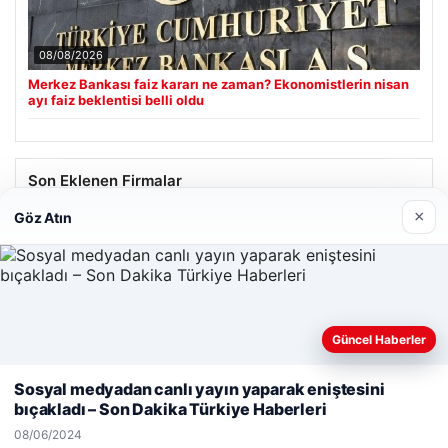
08/08/2026
Merkez Bankası faiz kararı ne zaman? Ekonomistlerin nisan
ayı faiz beklentisi belli oldu
Son Eklenen Firmalar
×
Göz Atın
Hastaş Beton
26/05/2026
Güncel Haberler
Web sitemizi nasıl kullandığınızı daha iyi anlayabilmek,
deneyiminizi kişiselleştirmek ve geliştirmek amacıyla çerezler
Sosyal medyadan canlı yayın yaparak eniştesini
kullanıyoruz.
Çerez Politikamız
bıçakladı – Son Dakika Türkiye Haberleri
© 2026 Sonik Hızda Güncel Haberler
Reddet
Kabul Et
08/06/2024
Tercüme Bürosu
|
Malta Dil Okulu
|
lemagrup.com.tr