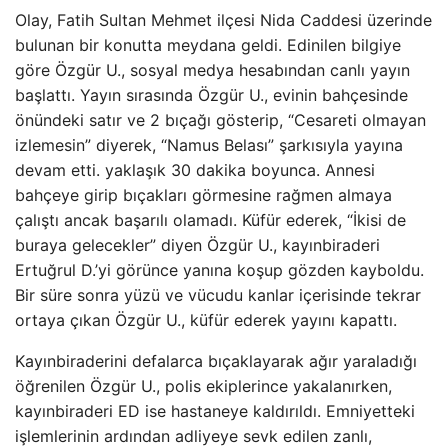
Olay, Fatih Sultan Mehmet ilçesi Nida Caddesi üzerinde
bulunan bir konutta meydana geldi. Edinilen bilgiye
göre Özgür U., sosyal medya hesabından canlı yayın
başlattı. Yayın sırasında Özgür U., evinin bahçesinde
önündeki satır ve 2 bıçağı gösterip, “Cesareti olmayan
izlemesin” diyerek, “Namus Belası” şarkısıyla yayına
devam etti. yaklaşık 30 dakika boyunca. Annesi
bahçeye girip bıçakları görmesine rağmen almaya
çalıştı ancak başarılı olamadı. Küfür ederek, “İkisi de
buraya gelecekler” diyen Özgür U., kayınbiraderi
Ertuğrul D.’yi görünce yanına koşup gözden kayboldu.
Bir süre sonra yüzü ve vücudu kanlar içerisinde tekrar
ortaya çıkan Özgür U., küfür ederek yayını kapattı.
Kayınbiraderini defalarca bıçaklayarak ağır yaraladığı
öğrenilen Özgür U., polis ekiplerince yakalanırken,
kayınbiraderi ED ise hastaneye kaldırıldı. Emniyetteki
işlemlerinin ardından adliyeye sevk edilen zanlı,