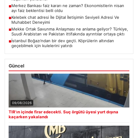
Merkez Bankası faiz kararı ne zaman? Ekonomistlerin nisan
■
ayı faiz beklentisi belli oldu
Kelebek chat adresi İle Dijital İletişimin Seviyeli Adresi Ve
■
Muhabbet Deneyimi
Mekke Ortak Savunma Anlaşması ne anlama geliyor? Türkiye,
■
Suudi Arabistan ve Pakistan ittifakında ayrıntılar ortaya çıktı
İstanbul Boğazı’ndan bir dev geçti. Köprülerin altından
■
geçebilmek için kulelerini yatırdı
Güncel
09/08/2026
TIR’ın içinde firar edecekti. Suç örgütü üyesi yurt dışına
kaçarken yakalandı