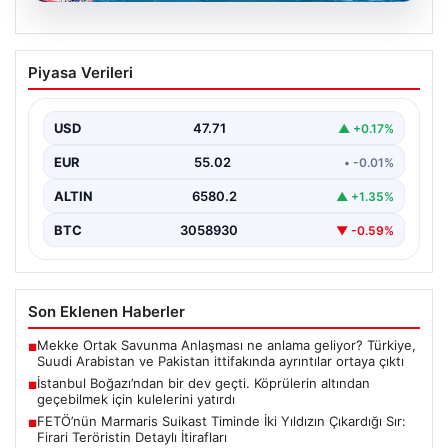
06.08.2026
İstanbul Boğazı’ndan bir dev geçti.
Piyasa Verileri
Köprülerin altından geçebilmek için
kulelerini yatırdı
USD
47.71
▲ +0.17%
EUR
55.02
• -0.01%
ALTIN
6580.2
▲ +1.35%
BTC
3058930
▼ -0.59%
Son Eklenen Haberler
Mekke Ortak Savunma Anlaşması ne anlama geliyor? Türkiye,
■
Suudi Arabistan ve Pakistan ittifakında ayrıntılar ortaya çıktı
İstanbul Boğazı’ndan bir dev geçti. Köprülerin altından
■
geçebilmek için kulelerini yatırdı
FETÖ’nün Marmaris Suikast Timinde İki Yıldızın Çıkardığı Sır:
■
Firari Teröristin Detaylı İtirafları