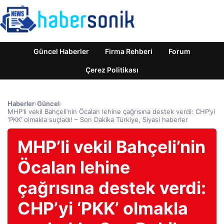
Güncel Haberler
Firma Rehberi
Forum
Çerez Politikası
Haberler
›
Güncel
›
MHP’li vekil Bahçeli’nin Öcalan lehine çağrısına destek verdi: CHP’yi
‘PKK’ olmakla suçladı! – Son Dakika Türkiye, Siyasi haberler
MHP’li vekil Bahçeli’nin
Öcalan lehine
çağrısına destek verdi:
CHP’yi ‘PKK’ olmakla