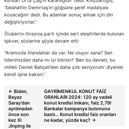
kursları Orta Çağ’ın karanlığıdır’ dedi. Kılıçdaroğlu,
‘Selahattin Demirtaş’ın göğsüne şeref madalyası
koyacağım’ dedi. Bu adamlar sonuç almak için din
değiştiriyorlar.”
Öcalan’ın itirazına parti içinde sert eleştirilerde bulunan
Işıkver, sözlerine şöyle devam etti:
“Aramızda İrlandalılar da var. Ne oluyor sana? Sen
liderimizden daha mı iyi bilirsin? ‘Ben bu devleti, bu
milleti Devlet Bahçeli’den daha çok seviyorum’ diyenler
kendi işine baksın.”
← Biden,
GAYRİMENKUL KONUT FAİZ
Beyaz
ORANLARI 2024: 120 ay vadeli
Saray’dan
konut kredisi imkanı, faiz 2,79!
ayrılmadan
Bankalar kampanya butonuna
önce son
bastı… Konut kredisi faiz oranları
kez Xi
ne kadar, yüzde kaç? →
Jinping ile