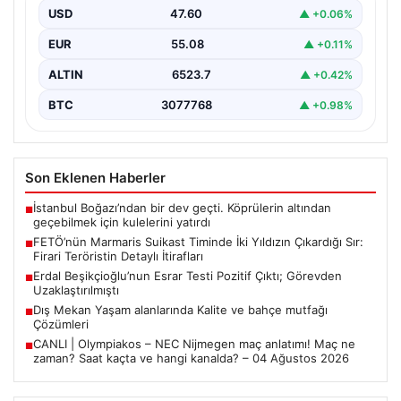
USD
47.60
▲ +0.06%
15 Temmuz 2016 tarihinde gerçekleştirilen başarısız
darbe girişiminin gölgeleri halen Peşlerini bırakmıyor. Bu
EUR
55.08
▲ +0.11%
girişimin…
ALTIN
6523.7
▲ +0.42%
BTC
3077768
▲ +0.98%
Son Eklenen Haberler
İstanbul Boğazı’ndan bir dev geçti. Köprülerin altından
■
geçebilmek için kulelerini yatırdı
FETÖ’nün Marmaris Suikast Timinde İki Yıldızın Çıkardığı Sır:
■
Firari Teröristin Detaylı İtirafları
Erdal Beşikçioğlu’nun Esrar Testi Pozitif Çıktı; Görevden
■
Uzaklaştırılmıştı
Dış Mekan Yaşam alanlarında Kalite ve bahçe mutfağı
■
Çözümleri
CANLI | Olympiakos – NEC Nijmegen maç anlatımı! Maç ne
■
zaman? Saat kaçta ve hangi kanalda? – 04 Ağustos 2026