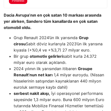
Pinterest
Dacia Avrupa’nın en çok satan 10 markası arasında
yer alırken, Sandero tüm kanallarda en çok satan
otomobil oldu.
Grup Renault 2024’ün ilk yarısında
Grup
cirosu
Sabit döviz kurlarıyla 2023’ün ilk yarısına
kıyasla (+%0,4 ve +%3,7) 27 milyar euro.
Bir grup
otomotiv gelirleri
sabit kurla 24.372
milyar euro olarak açıklandı.
2024 yılının ilk yarısından itibaren
Groupe
Renault’nun net karı
1,4 milyar euroydu. (Nissan
hisselerinin satışından kaynaklanan 440 milyon
euroluk sermaye kaybı dahil)
serbest nakit akışı,
İyi operasyonel performans
sayesinde 1,3 milyar euro. Buna 600 milyon Euro
tutarında Mobilize Finansal Hizmetler temettüsü