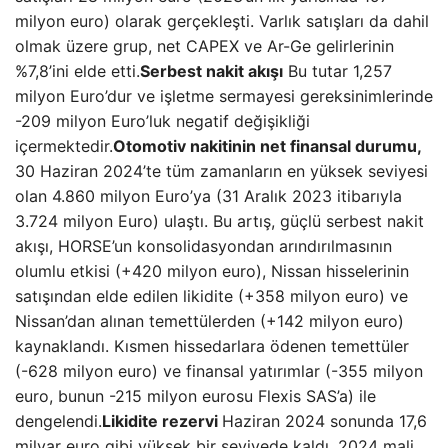
milyon euro) olarak gerçekleşti. Varlık satışları da dahil
olmak üzere grup, net CAPEX ve Ar-Ge gelirlerinin
%7,8’ini elde etti.
Serbest nakit akışı
Bu tutar 1,257
milyon Euro’dur ve işletme sermayesi gereksinimlerinde
-209 milyon Euro’luk negatif değişikliği
içermektedir.
Otomotiv nakitinin net finansal durumu,
30 Haziran 2024’te tüm zamanların en yüksek seviyesi
olan 4.860 milyon Euro’ya (31 Aralık 2023 itibarıyla
3.724 milyon Euro) ulaştı. Bu artış, güçlü serbest nakit
akışı, HORSE’un konsolidasyondan arındırılmasının
olumlu etkisi (+420 milyon euro), Nissan hisselerinin
satışından elde edilen likidite (+358 milyon euro) ve
Nissan’dan alınan temettülerden (+142 milyon euro)
kaynaklandı. Kısmen hissedarlara ödenen temettüler
(-628 milyon euro) ve finansal yatırımlar (-355 milyon
euro, bunun -215 milyon eurosu Flexis SAS’a) ile
dengelendi.
Likidite rezervi
Haziran 2024 sonunda 17,6
milyar euro gibi yüksek bir seviyede kaldı. 2024 mali