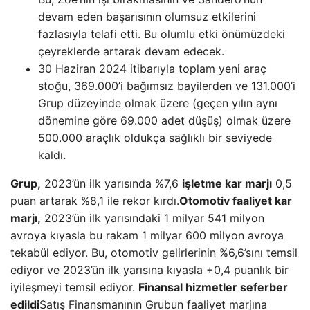
devam eden başarısının olumsuz etkilerini
fazlasıyla telafi etti. Bu olumlu etki önümüzdeki
çeyreklerde artarak devam edecek.
30 Haziran 2024 itibarıyla toplam yeni araç
stoğu, 369.000’i bağımsız bayilerden ve 131.000’i
Grup düzeyinde olmak üzere (geçen yılın aynı
dönemine göre 69.000 adet düşüş) olmak üzere
500.000 araçlık oldukça sağlıklı bir seviyede
kaldı.
Grup,
2023’ün ilk yarısında %7,6
işletme kar marjı
0,5
puan artarak %8,1 ile rekor kırdı.
Otomotiv faaliyet kar
marjı,
2023’ün ilk yarısındaki 1 milyar 541 milyon
avroya kıyasla bu rakam 1 milyar 600 milyon avroya
tekabül ediyor. Bu, otomotiv gelirlerinin %6,6’sını temsil
ediyor ve 2023’ün ilk yarısına kıyasla +0,4 puanlık bir
iyileşmeyi temsil ediyor.
Finansal hizmetler seferber
edildi
Satış Finansmanının Grubun faaliyet marjına