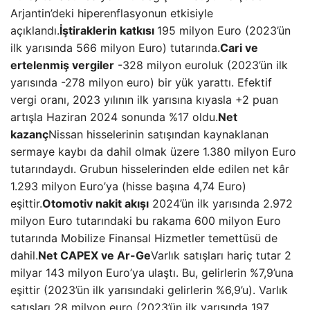
Arjantin’deki hiperenflasyonun etkisiyle
açıklandı.
İştiraklerin katkısı
195 milyon Euro (2023’ün
ilk yarısında 566 milyon Euro) tutarında.
Cari ve
ertelenmiş vergiler
-328 milyon euroluk (2023’ün ilk
yarısında -278 milyon euro) bir yük yarattı. Efektif
vergi oranı, 2023 yılının ilk yarısına kıyasla +2 puan
artışla Haziran 2024 sonunda %17 oldu.
Net
kazanç
Nissan hisselerinin satışından kaynaklanan
sermaye kaybı da dahil olmak üzere 1.380 milyon Euro
tutarındaydı. Grubun hisselerinden elde edilen net kâr
1.293 milyon Euro’ya (hisse başına 4,74 Euro)
eşittir.
Otomotiv nakit akışı
2024’ün ilk yarısında 2.972
milyon Euro tutarındaki bu rakama 600 milyon Euro
tutarında Mobilize Finansal Hizmetler temettüsü de
dahil.
Net CAPEX ve Ar-Ge
Varlık satışları hariç tutar 2
milyar 143 milyon Euro’ya ulaştı. Bu, gelirlerin %7,9’una
eşittir (2023’ün ilk yarısındaki gelirlerin %6,9’u). Varlık
satışları 28 milyon euro (2023’ün ilk yarısında 197