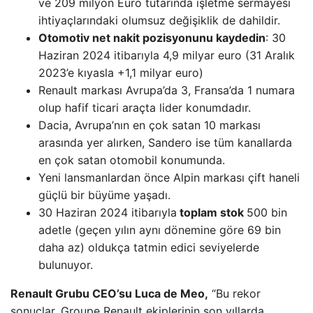
ve 209 milyon Euro tutarında işletme sermayesi
ihtiyaçlarındaki olumsuz değişiklik de dahildir.
Otomotiv net nakit pozisyonunu kaydedin
: 30
Haziran 2024 itibarıyla 4,9 milyar euro (31 Aralık
2023’e kıyasla +1,1 milyar euro)
Renault markası Avrupa’da 3, Fransa’da 1 numara
olup hafif ticari araçta lider konumdadır.
Dacia, Avrupa’nın en çok satan 10 markası
arasında yer alırken, Sandero ise tüm kanallarda
en çok satan otomobil konumunda.
Yeni lansmanlardan önce Alpin markası çift haneli
güçlü bir büyüme yaşadı.
30 Haziran 2024 itibarıyla
toplam stok
500 bin
adetle (geçen yılın aynı dönemine göre 69 bin
daha az) oldukça tatmin edici seviyelerde
bulunuyor.
Renault Grubu CEO’su Luca de Meo,
“Bu rekor
sonuçlar, Groupe Renault ekiplerinin son yıllarda