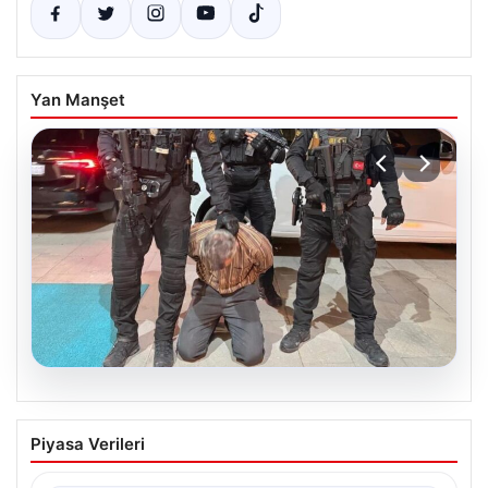
Yan Manşet
05.08.2026
FETÖ’nün Marmaris Suikast Timinde İki
Piyasa Verileri
Yıldızın Çıkardığı Sır: Firari Teröristin
Detaylı İtirafları