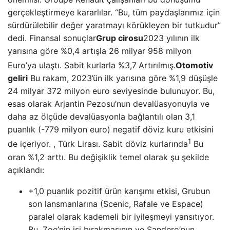
gerçekleştirmeye kararlılar. “Bu, tüm paydaşlarımız için
sürdürülebilir değer yaratmayı körükleyen bir tutkudur”
dedi. Finansal sonuçlar
Grup cirosu
2023 yılının ilk
yarısına göre %0,4 artışla 26 milyar 958 milyon
Euro’ya ulaştı. Sabit kurlarla %3,7
Artırılmış.
Otomotiv
geliri
Bu rakam, 2023’ün ilk yarısına göre %1,9 düşüşle
24 milyar 372 milyon euro seviyesinde bulunuyor. Bu,
esas olarak Arjantin Pezosu’nun devalüasyonuyla ve
daha az ölçüde devalüasyonla bağlantılı olan 3,1
puanlık (-779 milyon euro) negatif döviz kuru etkisini
1
de içeriyor. , Türk Lirası. Sabit döviz kurlarında
Bu
oran %1,2 arttı. Bu değişiklik temel olarak şu şekilde
açıklandı:
+1,0 puanlık pozitif ürün karışımı etkisi, Grubun
son lansmanlarına (Scenic, Rafale ve Espace)
paralel olarak kademeli bir iyileşmeyi yansıtıyor.
Bu, Zoe’nin işi bırakmasının ve Sandero’nun