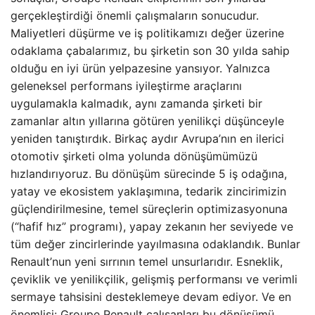
gerçekleştirdiği önemli çalışmaların sonucudur.
Maliyetleri düşürme ve iş politikamızı değer üzerine
odaklama çabalarımız, bu şirketin son 30 yılda sahip
olduğu en iyi ürün yelpazesine yansıyor. Yalnızca
geleneksel performans iyileştirme araçlarını
uygulamakla kalmadık, aynı zamanda şirketi bir
zamanlar altın yıllarına götüren yenilikçi düşünceyle
yeniden tanıştırdık. Birkaç aydır Avrupa’nın en ilerici
otomotiv şirketi olma yolunda dönüşümümüzü
hızlandırıyoruz. Bu dönüşüm sürecinde 5 iş odağına,
yatay ve ekosistem yaklaşımına, tedarik zincirimizin
güçlendirilmesine, temel süreçlerin optimizasyonuna
(“hafif hız” programı), yapay zekanın her seviyede ve
tüm değer zincirlerinde yayılmasına odaklandık. Bunlar
Renault’nun yeni sırrının temel unsurlarıdır. Esneklik,
çeviklik ve yenilikçilik, gelişmiş performansı ve verimli
sermaye tahsisini desteklemeye devam ediyor. Ve en
önemlisi: Groupe Renault çalışanları bu dönüşümü