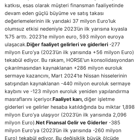
katkısı, esas olarak müşteri finansman faaliyetinde
devam eden güçlü büyüme ve satış takası
değerlemelerinin ilk yarıdaki 37 milyon Euro’luk
olumsuz etkisi nedeniyle 2023’ün ilk yarısına kıyasla
%75 arttı. 2023’te milyon euro, 593 milyon euroya
ulaşacak.
Diğer faaliyet gelirleri ve giderleri
-277
milyon Euro’ya (2023’ün ilk yarısında +56 milyon Euro)
tekabül ediyor. Bu rakam, HORSE’un konsolidasyondan
çıkarılmasından kaynaklanan +286 milyon euroluk
sermaye kazancını, Mart 2024’te Nissan hisselerinin
satışından kaynaklanan -440 milyon euroluk sermaye
kaybını ve -123 milyon euroluk yeniden yapılandırma
masraflarını içeriyor.
Faaliyet karı,
diğer işletme
giderleri ve gelirler hesaba katıldığında bu miktar 1,898
milyon Euro’ya ulaşıyor (2023’ün ilk yarısında 2,096
milyon Euro).
Net Finansal Gelir ve Giderler
-385
milyon Euro’ya (2023’ün ilk yarısında -260 milyon
Euro) tekabül ediyor. Bu değişiklik büyük ölçüde