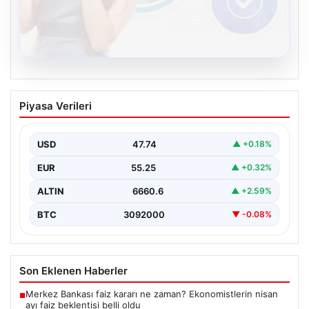
08.08.2026
Kelebek chat adresi İle Dijital İletişimin
Piyasa Verileri
Seviyeli Adresi Ve Muhabbet Deneyimi
İnternet çağında kullanıcıların seviyeli bir biçimde
bağlantı sağlaması ciddi bir hassasiyet ifade etmektedir.
USD
47.74
▲ +0.18%
Halen…
EUR
55.25
▲ +0.32%
ALTIN
6660.6
▲ +2.59%
BTC
3092000
▼ -0.08%
Son Eklenen Haberler
Merkez Bankası faiz kararı ne zaman? Ekonomistlerin nisan
■
ayı faiz beklentisi belli oldu