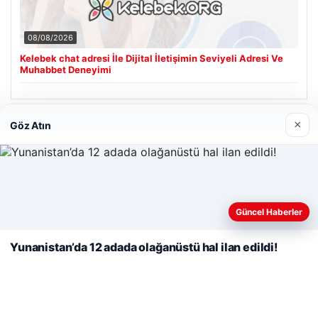
08/08/2026
Kelebek chat adresi İle Dijital İletişimin Seviyeli Adresi Ve
Muhabbet Deneyimi
×
Göz Atın
Son Eklenen Firmalar
Cengiz Sigorta
23/06/2026
Web sitemizi nasıl kullandığınızı daha iyi anlayabilmek,
deneyiminizi kişiselleştirmek ve geliştirmek amacıyla çerezler
Güncel Haberler
kullanıyoruz.
Çerez Politikamız
Yunanistan’da 12 adada olağanüstü hal ilan edildi!
Reddet
Kabul Et
© 2026 Sonik Hızda Güncel Haberler
ri
Tercüme Bürosu
|
Malta Dil Okulu
|
lemagrup.com.tr