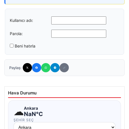
Kullanıcı adı:
Parola:
Beni hatırla
Paylaş:
Hava Durumu
☁
Ankara
NaN°C
ŞEHIR SEÇ