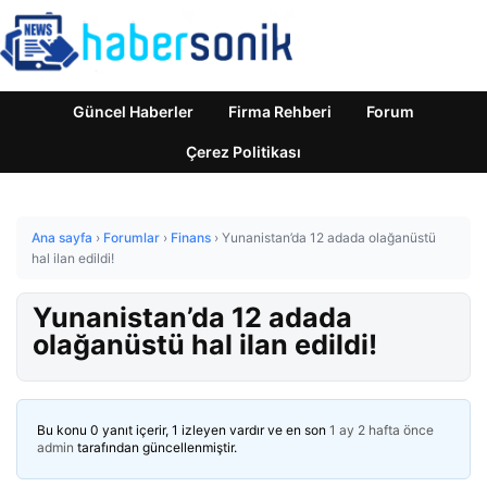
Güncel Haberler
Firma Rehberi
Forum
Çerez Politikası
Ana sayfa
›
Forumlar
›
Finans
›
Yunanistan’da 12 adada olağanüstü
hal ilan edildi!
Yunanistan’da 12 adada
olağanüstü hal ilan edildi!
Bu konu 0 yanıt içerir, 1 izleyen vardır ve en son
1 ay 2 hafta önce
admin
tarafından güncellenmiştir.