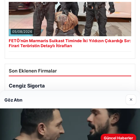
05/08/2026
FETÖ’nün Marmaris Suikast Timinde İki Yıldızın Çıkardığı Sır:
Firari Teröristin Detaylı İtirafları
Son Eklenen Firmalar
×
Göz Atın
Web sitemizi nasıl kullandığınızı daha iyi anlayabilmek,
Güncel Haberler