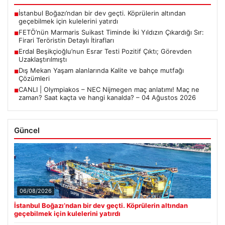
İstanbul Boğazı’ndan bir dev geçti. Köprülerin altından
■
geçebilmek için kulelerini yatırdı
FETÖ’nün Marmaris Suikast Timinde İki Yıldızın Çıkardığı Sır:
■
Firari Teröristin Detaylı İtirafları
Erdal Beşikçioğlu’nun Esrar Testi Pozitif Çıktı; Görevden
■
Uzaklaştırılmıştı
Dış Mekan Yaşam alanlarında Kalite ve bahçe mutfağı
■
Çözümleri
CANLI | Olympiakos – NEC Nijmegen maç anlatımı! Maç ne
■
zaman? Saat kaçta ve hangi kanalda? – 04 Ağustos 2026
Güncel
06/08/2026
İstanbul Boğazı’ndan bir dev geçti. Köprülerin altından
geçebilmek için kulelerini yatırdı