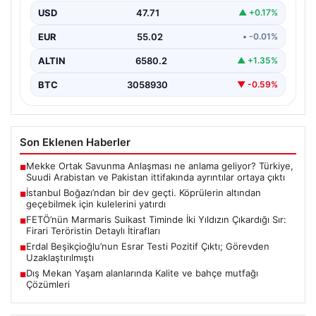
USD
47.71
▲ +0.17%
EUR
55.02
• -0.01%
ALTIN
6580.2
▲ +1.35%
BTC
3058930
▼ -0.59%
Son Eklenen Haberler
Mekke Ortak Savunma Anlaşması ne anlama geliyor? Türkiye,
■
Suudi Arabistan ve Pakistan ittifakında ayrıntılar ortaya çıktı
İstanbul Boğazı’ndan bir dev geçti. Köprülerin altından
■
geçebilmek için kulelerini yatırdı
FETÖ’nün Marmaris Suikast Timinde İki Yıldızın Çıkardığı Sır:
■
Firari Teröristin Detaylı İtirafları
Erdal Beşikçioğlu’nun Esrar Testi Pozitif Çıktı; Görevden
■
Uzaklaştırılmıştı
Dış Mekan Yaşam alanlarında Kalite ve bahçe mutfağı
■
Çözümleri