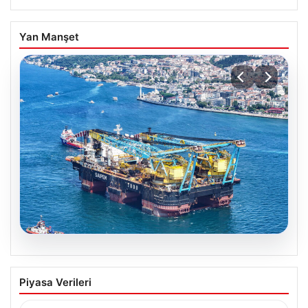
Yan Manşet
06.08.2026
İstanbul Boğazı’ndan bir dev geçti.
Piyasa Verileri
Köprülerin altından geçebilmek için
kulelerini yatırdı