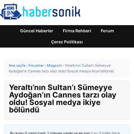
Güncel Haberler
Firma Rehberi
Forum
Çerez Politikası
Ana sayfa
›
Forumlar
›
Magazin
›
Yeraltı’nın Sultan’ı Sümeyye
Aydoğan’ın Cannes tarzı olay oldu! Sosyal medya ikiye bölündü
Yeraltı’nın Sultan’ı Sümeyye
Aydoğan’ın Cannes tarzı olay
oldu! Sosyal medya ikiye
bölündü
Bu konu 0 yanıt içerir, 1 izleyen vardır ve en son
2 ay 3 hafta önce