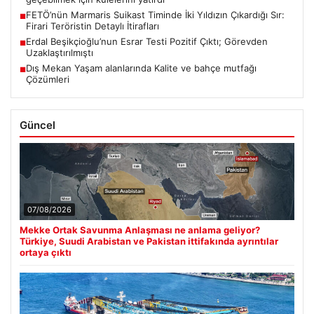
FETÖ’nün Marmaris Suikast Timinde İki Yıldızın Çıkardığı Sır:
■
Firari Teröristin Detaylı İtirafları
Erdal Beşikçioğlu’nun Esrar Testi Pozitif Çıktı; Görevden
■
Uzaklaştırılmıştı
Dış Mekan Yaşam alanlarında Kalite ve bahçe mutfağı
■
Çözümleri
Güncel
07/08/2026
Mekke Ortak Savunma Anlaşması ne anlama geliyor?
Türkiye, Suudi Arabistan ve Pakistan ittifakında ayrıntılar
ortaya çıktı