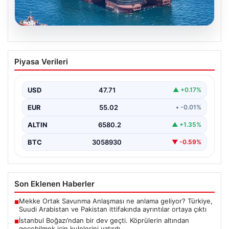
06.08.2026
İstanbul Boğazı’ndan bir dev geçti.
Piyasa Verileri
Köprülerin altından geçebilmek için
kulelerini yatırdı
USD
47.71
▲ +0.17%
EUR
55.02
• -0.01%
ALTIN
6580.2
▲ +1.35%
BTC
3058930
▼ -0.59%
Son Eklenen Haberler
Mekke Ortak Savunma Anlaşması ne anlama geliyor? Türkiye,
■
Suudi Arabistan ve Pakistan ittifakında ayrıntılar ortaya çıktı
İstanbul Boğazı’ndan bir dev geçti. Köprülerin altından
■
geçebilmek için kulelerini yatırdı