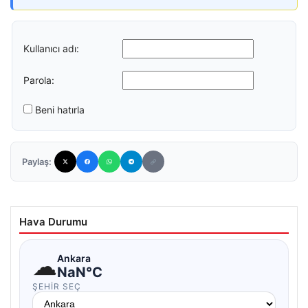
Kullanıcı adı:
Parola:
Beni hatırla
Paylaş:
Hava Durumu
☁
Ankara
NaN°C
ŞEHIR SEÇ