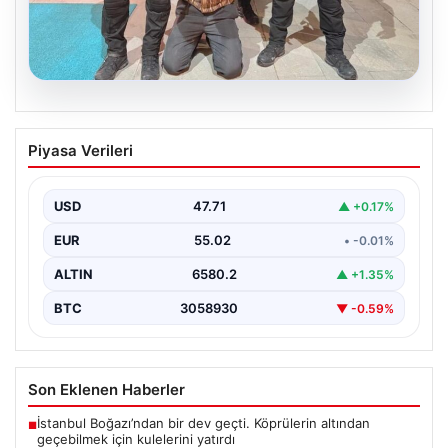
05.08.2026
FETÖ’nün Marmaris Suikast Timinde İki
Piyasa Verileri
Yıldızın Çıkardığı Sır: Firari Teröristin
Detaylı İtirafları
USD
47.71
▲ +0.17%
15 Temmuz 2016 tarihinde gerçekleştirilen başarısız
darbe girişiminin gölgeleri halen Peşlerini bırakmıyor. Bu
EUR
55.02
• -0.01%
girişimin…
ALTIN
6580.2
▲ +1.35%
BTC
3058930
▼ -0.59%
Son Eklenen Haberler
İstanbul Boğazı’ndan bir dev geçti. Köprülerin altından
■
geçebilmek için kulelerini yatırdı