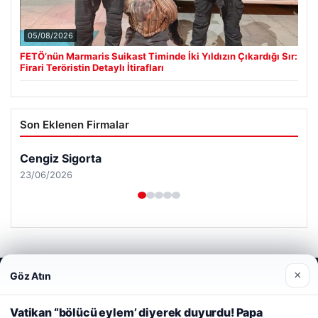
05/08/2026
FETÖ’nün Marmaris Suikast Timinde İki Yıldızın Çıkardığı Sır:
Firari Teröristin Detaylı İtirafları
Son Eklenen Firmalar
Cengiz Sigorta
23/06/2026
×
Göz Atın
Web sitemizi nasıl kullandığınızı daha iyi anlayabilmek,
© 2026 Sonik Hızda Güncel Haberler
deneyiminizi kişiselleştirmek ve geliştirmek amacıyla çerezler
kullanıyoruz.
Çerez Politikamız
Vatikan “bölücü eylem’ diyerek duyurdu! Papa
Tercüme Bürosu
|
Malta Dil Okulu
|
lemagrup.com.tr