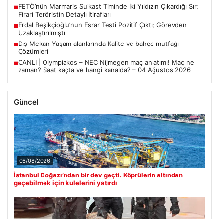
FETÖ’nün Marmaris Suikast Timinde İki Yıldızın Çıkardığı Sır:
■
Firari Teröristin Detaylı İtirafları
Erdal Beşikçioğlu’nun Esrar Testi Pozitif Çıktı; Görevden
■
Uzaklaştırılmıştı
Dış Mekan Yaşam alanlarında Kalite ve bahçe mutfağı
■
Çözümleri
CANLI | Olympiakos – NEC Nijmegen maç anlatımı! Maç ne
■
zaman? Saat kaçta ve hangi kanalda? – 04 Ağustos 2026
Güncel
06/08/2026
İstanbul Boğazı’ndan bir dev geçti. Köprülerin altından
geçebilmek için kulelerini yatırdı