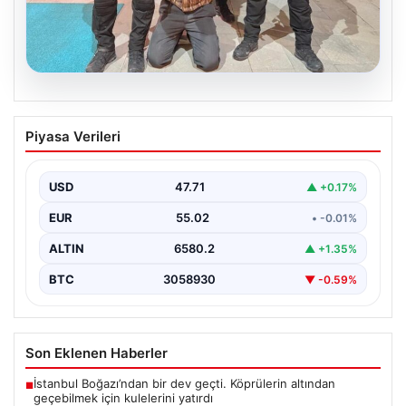
05.08.2026
FETÖ’nün Marmaris Suikast Timinde İki
Piyasa Verileri
Yıldızın Çıkardığı Sır: Firari Teröristin
Detaylı İtirafları
USD
47.71
▲ +0.17%
15 Temmuz 2016 tarihinde gerçekleştirilen başarısız
darbe girişiminin gölgeleri halen Peşlerini bırakmıyor. Bu
EUR
55.02
• -0.01%
girişimin…
ALTIN
6580.2
▲ +1.35%
BTC
3058930
▼ -0.59%
Son Eklenen Haberler
İstanbul Boğazı’ndan bir dev geçti. Köprülerin altından
■
geçebilmek için kulelerini yatırdı