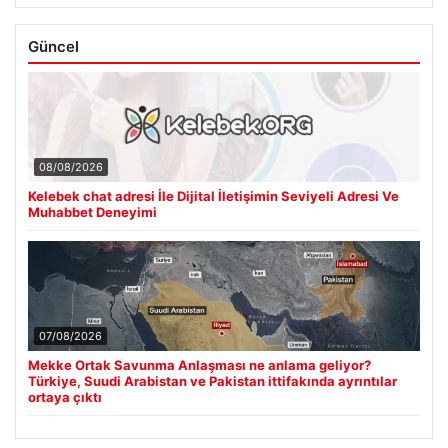
Güncel
08/08/2026
Kelebek chat adresi İle Dijital İletişimin Seviyeli Adresi Ve
Muhabbet Deneyimi
07/08/2026
Mekke Ortak Savunma Anlaşması ne anlama geliyor?
Türkiye, Suudi Arabistan ve Pakistan ittifakında ayrıntılar
ortaya çıktı