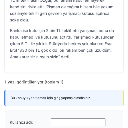
TL’lik teklif alan Özgür, bu rakamı kabul etmeyerek
kendisini riske attı. ‘Pişman olacağımı bilsem bile yokum’
sözleriyle teklifi geri çeviren yarışmacı kutusu açılınca
şoke oldu.
Banka ise kutu için 2 bin TL teklif etti yarışmacı bunu da
kabul etmedi ve kutusunu açtırdı. Yarışmacı kutusundan
çıkan 5 TL ile yıkıldı. Stüdyoda herkes şok olurken Esra
Erol “830 bin TL çok ciddi bir rakam ben çok üzüldüm.
Ama karar sizin oyun sizin” dedi.
1 yazı görüntüleniyor (toplam 1)
Bu konuyu yanıtlamak için giriş yapmış olmalısınız.
Kullanıcı adı: