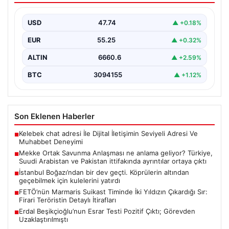
Arabistan ve Pakistan ittifakında
ayrıntılar ortaya çıktı
USD
47.74
▲ +0.18%
EUR
55.25
▲ +0.32%
ALTIN
6660.6
▲ +2.59%
BTC
3094155
▲ +1.12%
Son Eklenen Haberler
Kelebek chat adresi İle Dijital İletişimin Seviyeli Adresi Ve
■
Muhabbet Deneyimi
Mekke Ortak Savunma Anlaşması ne anlama geliyor? Türkiye,
■
Suudi Arabistan ve Pakistan ittifakında ayrıntılar ortaya çıktı
İstanbul Boğazı’ndan bir dev geçti. Köprülerin altından
■
geçebilmek için kulelerini yatırdı
FETÖ’nün Marmaris Suikast Timinde İki Yıldızın Çıkardığı Sır:
■
Firari Teröristin Detaylı İtirafları
Erdal Beşikçioğlu’nun Esrar Testi Pozitif Çıktı; Görevden
■
Uzaklaştırılmıştı