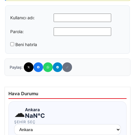
Kullanıcı adı:
Parola:
Beni hatırla
Paylaş:
Hava Durumu
☁
Ankara
NaN°C
ŞEHIR SEÇ