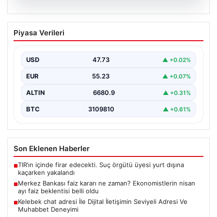
08.08.2026
Merkez Bankası faiz kararı ne zaman?
Piyasa Verileri
Ekonomistlerin nisan ayı faiz beklentisi
belli oldu
USD
47.73
▲ +0.02%
EUR
55.23
▲ +0.07%
ALTIN
6680.9
▲ +0.31%
BTC
3109810
▲ +0.61%
Son Eklenen Haberler
TIR’ın içinde firar edecekti. Suç örgütü üyesi yurt dışına
■
kaçarken yakalandı
Merkez Bankası faiz kararı ne zaman? Ekonomistlerin nisan
■
ayı faiz beklentisi belli oldu
Kelebek chat adresi İle Dijital İletişimin Seviyeli Adresi Ve
■
Muhabbet Deneyimi