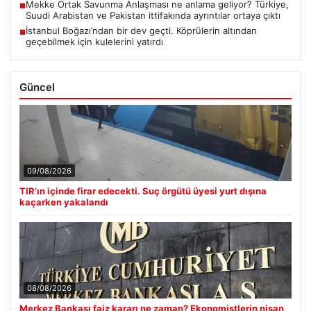
Mekke Ortak Savunma Anlaşması ne anlama geliyor? Türkiye,
■
Suudi Arabistan ve Pakistan ittifakında ayrıntılar ortaya çıktı
İstanbul Boğazı’ndan bir dev geçti. Köprülerin altından
■
geçebilmek için kulelerini yatırdı
Güncel
09/08/2026
TIR’ın içinde firar edecekti. Suç örgütü üyesi yurt dışına
kaçarken yakalandı
08/08/2026
Merkez Bankası faiz kararı ne zaman? Ekonomistlerin nisan