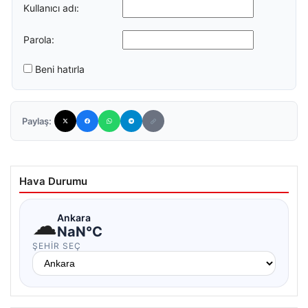
Kullanıcı adı:
Parola:
Beni hatırla
Paylaş:
Hava Durumu
☁
Ankara
NaN°C
ŞEHIR SEÇ