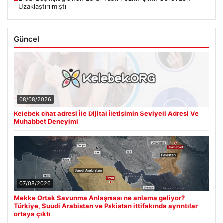
Uzaklaştırılmıştı
Güncel
08/08/2026
Kelebek chat adresi İle Dijital İletişimin Seviyeli Adresi Ve
Muhabbet Deneyimi
07/08/2026
Mekke Ortak Savunma Anlaşması ne anlama geliyor?
Türkiye, Suudi Arabistan ve Pakistan ittifakında ayrıntılar
ortaya çıktı