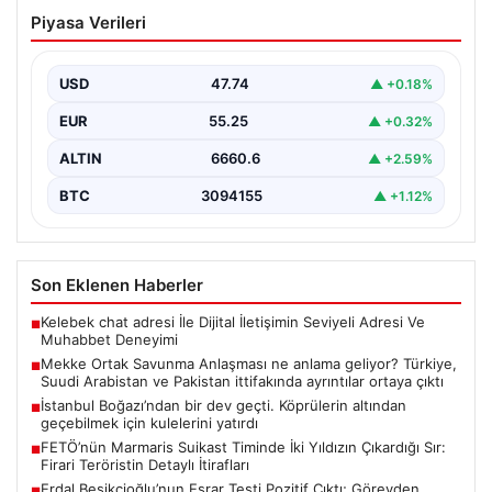
Mekke Ortak Savunma Anlaşması ne
Piyasa Verileri
anlama geliyor? Türkiye, Suudi
Arabistan ve Pakistan ittifakında
ayrıntılar ortaya çıktı
USD
47.74
▲ +0.18%
EUR
55.25
▲ +0.32%
ALTIN
6660.6
▲ +2.59%
BTC
3094155
▲ +1.12%
Son Eklenen Haberler
Kelebek chat adresi İle Dijital İletişimin Seviyeli Adresi Ve
■
Muhabbet Deneyimi
Mekke Ortak Savunma Anlaşması ne anlama geliyor? Türkiye,
■
Suudi Arabistan ve Pakistan ittifakında ayrıntılar ortaya çıktı
İstanbul Boğazı’ndan bir dev geçti. Köprülerin altından
■
geçebilmek için kulelerini yatırdı
FETÖ’nün Marmaris Suikast Timinde İki Yıldızın Çıkardığı Sır:
■
Firari Teröristin Detaylı İtirafları
Erdal Beşikçioğlu’nun Esrar Testi Pozitif Çıktı; Görevden
■