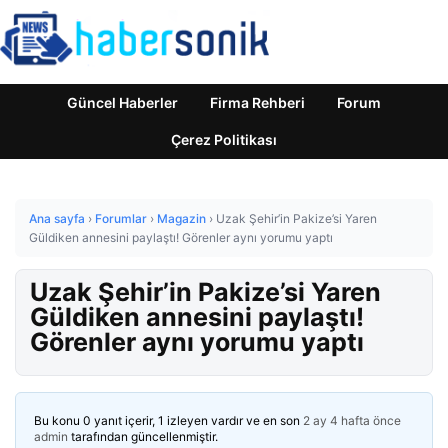
Güncel Haberler
Firma Rehberi
Forum
Çerez Politikası
Ana sayfa
›
Forumlar
›
Magazin
›
Uzak Şehir’in Pakize’si Yaren
Güldiken annesini paylaştı! Görenler aynı yorumu yaptı
Uzak Şehir’in Pakize’si Yaren
Güldiken annesini paylaştı!
Görenler aynı yorumu yaptı
Bu konu 0 yanıt içerir, 1 izleyen vardır ve en son
2 ay 4 hafta önce
admin
tarafından güncellenmiştir.