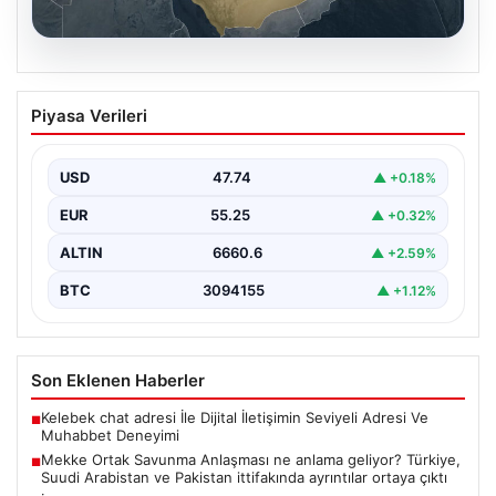
07.08.2026
Mekke Ortak Savunma Anlaşması ne
Piyasa Verileri
anlama geliyor? Türkiye, Suudi
Arabistan ve Pakistan ittifakında
ayrıntılar ortaya çıktı
USD
47.74
▲ +0.18%
EUR
55.25
▲ +0.32%
ALTIN
6660.6
▲ +2.59%
BTC
3094155
▲ +1.12%
Son Eklenen Haberler
Kelebek chat adresi İle Dijital İletişimin Seviyeli Adresi Ve
■
Muhabbet Deneyimi
Mekke Ortak Savunma Anlaşması ne anlama geliyor? Türkiye,
■
Suudi Arabistan ve Pakistan ittifakında ayrıntılar ortaya çıktı