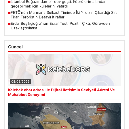
İstanbul Boğazı’ndan bir dev geçti. Köprülerin altından
■
geçebilmek için kulelerini yatırdı
FETÖ’nün Marmaris Suikast Timinde İki Yıldızın Çıkardığı Sır:
■
Firari Teröristin Detaylı İtirafları
Erdal Beşikçioğlu’nun Esrar Testi Pozitif Çıktı; Görevden
■
Uzaklaştırılmıştı
Güncel
08/08/2026
Kelebek chat adresi İle Dijital İletişimin Seviyeli Adresi Ve
Muhabbet Deneyimi