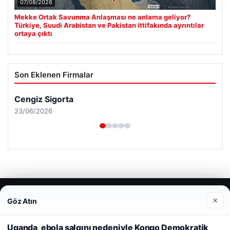
07/08/2026
Mekke Ortak Savunma Anlaşması ne anlama geliyor?
Türkiye, Suudi Arabistan ve Pakistan ittifakında ayrıntılar
ortaya çıktı
Son Eklenen Firmalar
Cengiz Sigorta
23/06/2026
© 2026 Sonik Hızda Güncel Haberler
×
Göz Atın
Web sitemizi nasıl kullandığınızı daha iyi anlayabilmek,
Tercüme Bürosu
|
Malta Dil Okulu
|
lemagrup.com.tr
deneyiminizi kişiselleştirmek ve geliştirmek amacıyla çerezler
rt
rt
rt
 escort
 escort
 escort
cort
 İzle
 escort
 escort
 escort
er escort
scort
ahis
ahis
cio
alkalı escort
stanbul escort
kullanıyoruz.
Çerez Politikamız
Uganda, ebola salgını nedeniyle Kongo Demokratik