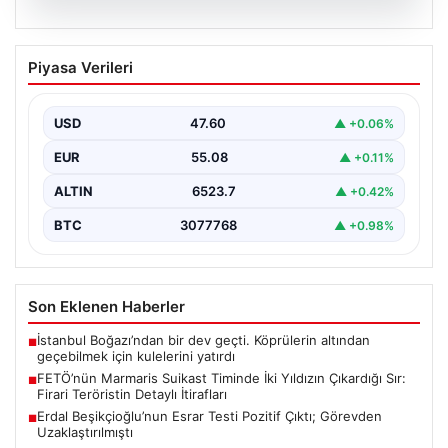
05.08.2026
FETÖ’nün Marmaris Suikast Timinde İki
Piyasa Verileri
Yıldızın Çıkardığı Sır: Firari Teröristin
Detaylı İtirafları
USD
47.60
▲ +0.06%
15 Temmuz 2016 tarihinde gerçekleştirilen başarısız
darbe girişiminin gölgeleri halen Peşlerini bırakmıyor. Bu
EUR
55.08
▲ +0.11%
girişimin…
ALTIN
6523.7
▲ +0.42%
BTC
3077768
▲ +0.98%
Son Eklenen Haberler
İstanbul Boğazı’ndan bir dev geçti. Köprülerin altından
■
geçebilmek için kulelerini yatırdı
FETÖ’nün Marmaris Suikast Timinde İki Yıldızın Çıkardığı Sır:
■
Firari Teröristin Detaylı İtirafları
Erdal Beşikçioğlu’nun Esrar Testi Pozitif Çıktı; Görevden
■
Uzaklaştırılmıştı