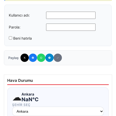
Kullanıcı adı:
Parola:
Beni hatırla
Paylaş:
Hava Durumu
☁
Ankara
NaN°C
ŞEHIR SEÇ