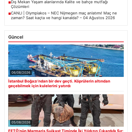
Dış Mekan Yaşam alanlarında Kalite ve bahçe mutfağı
■
Çözümleri
CANLI | Olympiakos – NEC Nijmegen maç anlatımı! Maç ne
■
zaman? Saat kaçta ve hangi kanalda? – 04 Ağustos 2026
Güncel
06/08/2026
İstanbul Boğazı’ndan bir dev geçti. Köprülerin altından
geçebilmek için kulelerini yatırdı
05/08/2026
FETÖ’nün Marmaris Suikast Timinde İki Yıldızın Çıkardığı Sır: