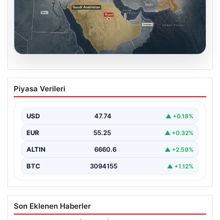
07.08.2026
Mekke Ortak Savunma Anlaşması ne
Piyasa Verileri
anlama geliyor? Türkiye, Suudi
Arabistan ve Pakistan ittifakında
ayrıntılar ortaya çıktı
USD
47.74
▲ +0.18%
EUR
55.25
▲ +0.32%
ALTIN
6660.6
▲ +2.59%
BTC
3094155
▲ +1.12%
Son Eklenen Haberler