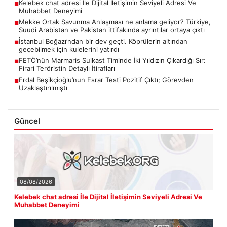
Kelebek chat adresi İle Dijital İletişimin Seviyeli Adresi Ve
■
Muhabbet Deneyimi
Mekke Ortak Savunma Anlaşması ne anlama geliyor? Türkiye,
■
Suudi Arabistan ve Pakistan ittifakında ayrıntılar ortaya çıktı
İstanbul Boğazı’ndan bir dev geçti. Köprülerin altından
■
geçebilmek için kulelerini yatırdı
FETÖ’nün Marmaris Suikast Timinde İki Yıldızın Çıkardığı Sır:
■
Firari Teröristin Detaylı İtirafları
Erdal Beşikçioğlu’nun Esrar Testi Pozitif Çıktı; Görevden
■
Uzaklaştırılmıştı
Güncel
08/08/2026
Kelebek chat adresi İle Dijital İletişimin Seviyeli Adresi Ve
Muhabbet Deneyimi