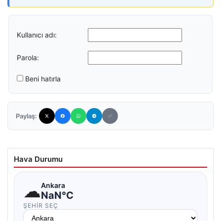
Kullanıcı adı:
Parola:
Beni hatırla
Paylaş:
Hava Durumu
☁
Ankara
NaN°C
ŞEHIR SEÇ