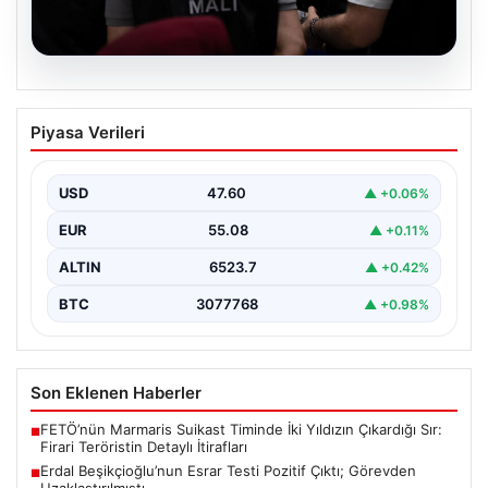
05.08.2026
Erdal Beşikçioğlu’nun Esrar Testi Pozitif
Piyasa Verileri
Çıktı; Görevden Uzaklaştırılmıştı
CHP'li Etimesgut Belediyesi’nde yapılan yolsuzluk ve
rüşvet operasyonu kapsamında tutuklanan Belediye
USD
47.60
▲ +0.06%
Başkanı Erdal Beşikçioğlu’nun…
EUR
55.08
▲ +0.11%
ALTIN
6523.7
▲ +0.42%
BTC
3077768
▲ +0.98%
Son Eklenen Haberler
FETÖ’nün Marmaris Suikast Timinde İki Yıldızın Çıkardığı Sır:
■
Firari Teröristin Detaylı İtirafları
Erdal Beşikçioğlu’nun Esrar Testi Pozitif Çıktı; Görevden
■