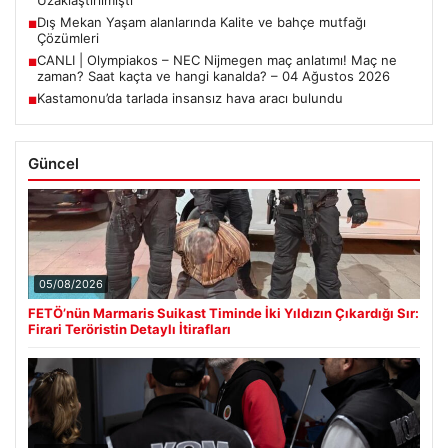
Uzaklaştırılmıştı
Dış Mekan Yaşam alanlarında Kalite ve bahçe mutfağı
■
Çözümleri
CANLI | Olympiakos – NEC Nijmegen maç anlatımı! Maç ne
■
zaman? Saat kaçta ve hangi kanalda? – 04 Ağustos 2026
Kastamonu’da tarlada insansız hava aracı bulundu
■
Güncel
05/08/2026
FETÖ’nün Marmaris Suikast Timinde İki Yıldızın Çıkardığı Sır:
Firari Teröristin Detaylı İtirafları