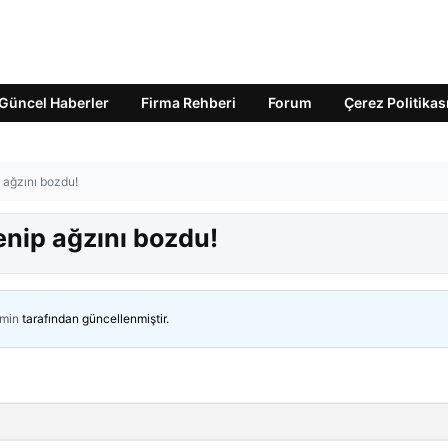
Güncel Haberler
Firma Rehberi
Forum
Çerez Politikas
 ağzını bozdu!
enip ağzını bozdu!
min
tarafından güncellenmiştir.