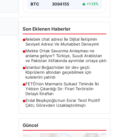
BTC
3094155
▲ +1.12%
Son Eklenen Haberler
Kelebek chat adresi İle Dijital İletişimin
■
Seviyeli Adresi Ve Muhabbet Deneyimi
Mekke Ortak Savunma Anlaşması ne
■
anlama geliyor? Türkiye, Suudi Arabistan
ve Pakistan ittifakında ayrıntılar ortaya çıktı
İstanbul Boğazı’ndan bir dev geçti.
■
Köprülerin altından geçebilmek için
kulelerini yatırdı
FETÖ’nün Marmaris Suikast Timinde İki
■
Yıldızın Çıkardığı Sır: Firari Teröristin
Detaylı İtirafları
Erdal Beşikçioğlu’nun Esrar Testi Pozitif
■
Çıktı; Görevden Uzaklaştırılmıştı
Güncel