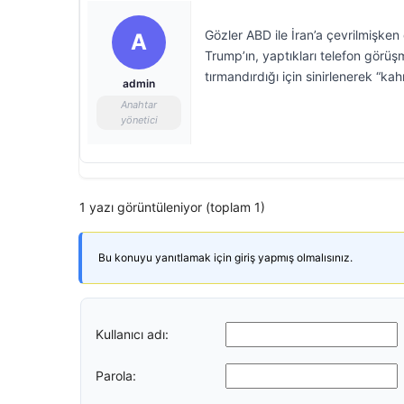
Gözler ABD ile İran’a çevrilmişke
A
Trump’ın, yaptıkları telefon görü
tırmandırdığı için sinirlenerek “kah
admin
Anahtar
yönetici
1 yazı görüntüleniyor (toplam 1)
Bu konuyu yanıtlamak için giriş yapmış olmalısınız.
Kullanıcı adı:
Parola: