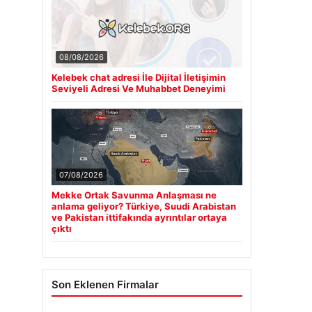
08/08/2026
Kelebek chat adresi İle Dijital İletişimin
Seviyeli Adresi Ve Muhabbet Deneyimi
07/08/2026
Mekke Ortak Savunma Anlaşması ne
anlama geliyor? Türkiye, Suudi Arabistan
ve Pakistan ittifakında ayrıntılar ortaya
çıktı
Son Eklenen Firmalar