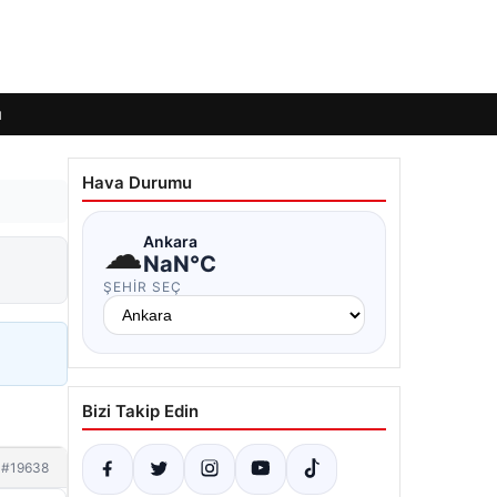
ı
Hava Durumu
☁
Ankara
NaN°C
ŞEHIR SEÇ
Bizi Takip Edin
#19638