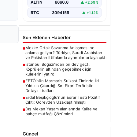
ALTIN
6660.6
▲ +2.59%
BTC
3094155
▲ +1.12%
Son Eklenen Haberler
Mekke Ortak Savunma Anlaşması ne
■
anlama geliyor? Türkiye, Suudi Arabistan
ve Pakistan ittifakında ayrıntılar ortaya çıktı
İstanbul Boğazı’ndan bir dev geçti.
■
Köprülerin altından geçebilmek için
kulelerini yatırdı
FETÖ’nün Marmaris Suikast Timinde İki
■
Yıldızın Çıkardığı Sır: Firari Teröristin
Detaylı İtirafları
Erdal Beşikçioğlu’nun Esrar Testi Pozitif
■
Çıktı; Görevden Uzaklaştırılmıştı
Dış Mekan Yaşam alanlarında Kalite ve
■
bahçe mutfağı Çözümleri
Güncel