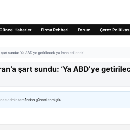
Güncel Haberler
Firma Rehberi
Forum
Çerez Politikas
a şart sundu: ‘Ya ABD’ye getirilecek ya imha edilecek’
ran’a şart sundu: ‘Ya ABD’ye getirile
 önce
admin
tarafından güncellenmiştir.