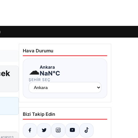
ı
Hava Durumu
☁
Ankara
cek
NaN°C
ŞEHIR SEÇ
Bizi Takip Edin
#18102