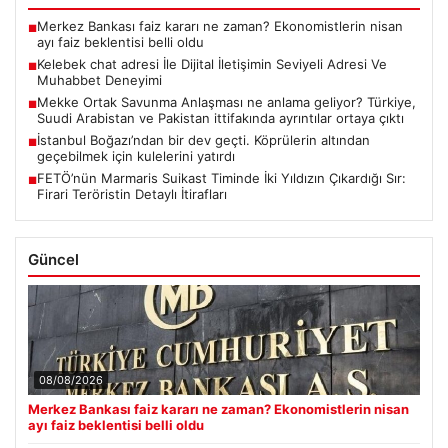
Merkez Bankası faiz kararı ne zaman? Ekonomistlerin nisan
■
ayı faiz beklentisi belli oldu
Kelebek chat adresi İle Dijital İletişimin Seviyeli Adresi Ve
■
Muhabbet Deneyimi
Mekke Ortak Savunma Anlaşması ne anlama geliyor? Türkiye,
■
Suudi Arabistan ve Pakistan ittifakında ayrıntılar ortaya çıktı
İstanbul Boğazı’ndan bir dev geçti. Köprülerin altından
■
geçebilmek için kulelerini yatırdı
FETÖ’nün Marmaris Suikast Timinde İki Yıldızın Çıkardığı Sır:
■
Firari Teröristin Detaylı İtirafları
Güncel
08/08/2026
Merkez Bankası faiz kararı ne zaman? Ekonomistlerin nisan
ayı faiz beklentisi belli oldu