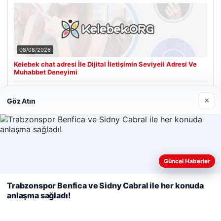
08/08/2026
Kelebek chat adresi İle Dijital İletişimin Seviyeli Adresi Ve
Muhabbet Deneyimi
×
Göz Atın
Son Eklenen Firmalar
Cengiz Sigorta
23/06/2026
Web sitemizi nasıl kullandığınızı daha iyi anlayabilmek,
Güncel Haberler
deneyiminizi kişiselleştirmek ve geliştirmek amacıyla çerezler
kullanıyoruz.
Çerez Politikamız
Trabzonspor Benfica ve Sidny Cabral ile her konuda
anlaşma sağladı!
Reddet
Kabul Et