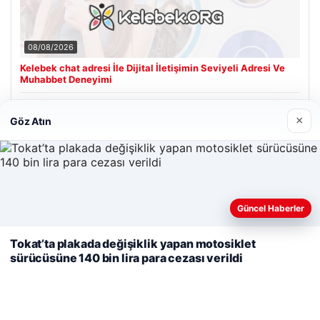
08/08/2026
Kelebek chat adresi İle Dijital İletişimin Seviyeli Adresi Ve
Muhabbet Deneyimi
×
Göz Atın
Son Eklenen Firmalar
Cengiz Sigorta
23/06/2026
Web sitemizi nasıl kullandığınızı daha iyi anlayabilmek,
Güncel Haberler
deneyiminizi kişiselleştirmek ve geliştirmek amacıyla çerezler
kullanıyoruz.
Çerez Politikamız
Tokat’ta plakada değişiklik yapan motosiklet
sürücüsüne 140 bin lira para cezası verildi
Reddet
Kabul Et
© 2026 Sonik Hızda Güncel Haberler