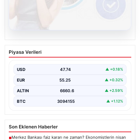
08.08.2026
Kelebek chat adresi İle Dijital İletişimin
Piyasa Verileri
Seviyeli Adresi Ve Muhabbet Deneyimi
İnternet çağında kullanıcıların seviyeli bir biçimde
bağlantı sağlaması ciddi bir hassasiyet ifade etmektedir.
USD
47.74
▲ +0.18%
Halen…
EUR
55.25
▲ +0.32%
ALTIN
6660.6
▲ +2.59%
BTC
3094155
▲ +1.12%
Son Eklenen Haberler
Merkez Bankası faiz kararı ne zaman? Ekonomistlerin nisan
■