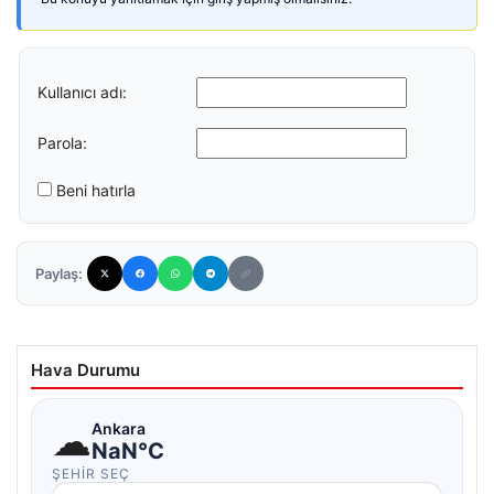
Kullanıcı adı:
Parola:
Beni hatırla
Paylaş:
Hava Durumu
☁
Ankara
NaN°C
ŞEHIR SEÇ