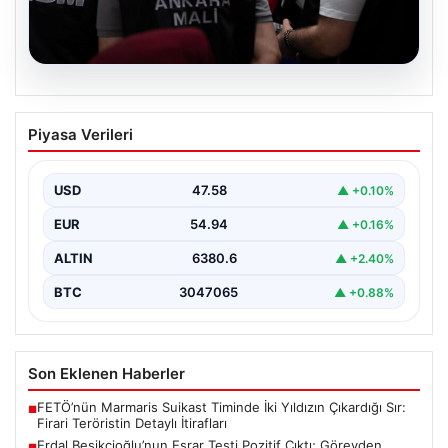
05.08.2026
Erdal Beşikçioğlu’nun Esrar Testi Pozitif
Piyasa Verileri
Çıktı; Görevden Uzaklaştırılmıştı
CHP'li Etimesgut Belediyesi’nde yapılan yolsuzluk ve
rüşvet operasyonu kapsamında tutuklanan Belediye
USD
47.58
▲ +0.10%
Başkanı Erdal Beşikçioğlu’nun…
EUR
54.94
▲ +0.16%
ALTIN
6380.6
▲ +2.40%
BTC
3047065
▲ +0.88%
Son Eklenen Haberler
FETÖ’nün Marmaris Suikast Timinde İki Yıldızın Çıkardığı Sır:
■
Firari Teröristin Detaylı İtirafları
Erdal Beşikçioğlu’nun Esrar Testi Pozitif Çıktı; Görevden
■