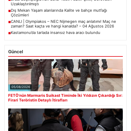
Uzaklaştırılmıştı
Dış Mekan Yaşam alanlarında Kalite ve bahçe mutfağı
■
Çözümleri
CANLI | Olympiakos – NEC Nijmegen maç anlatımı! Maç ne
■
zaman? Saat kaçta ve hangi kanalda? – 04 Ağustos 2026
Kastamonu’da tarlada insansız hava aracı bulundu
■
Güncel
05/08/2026
FETÖ’nün Marmaris Suikast Timinde İki Yıldızın Çıkardığı Sır:
Firari Teröristin Detaylı İtirafları