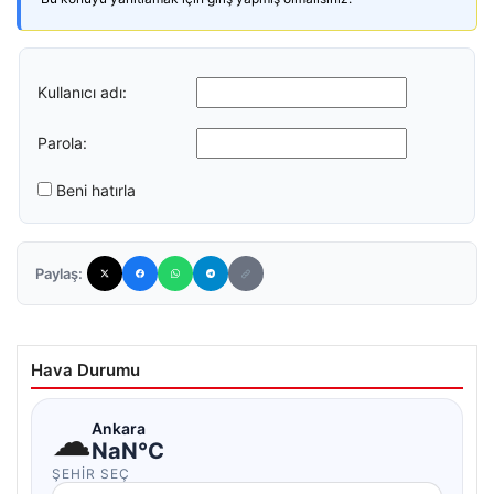
Kullanıcı adı:
Parola:
Beni hatırla
Paylaş:
Hava Durumu
☁
Ankara
NaN°C
ŞEHIR SEÇ