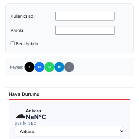
Kullanıcı adı:
Parola:
Beni hatırla
Paylaş:
Hava Durumu
☁
Ankara
NaN°C
ŞEHIR SEÇ