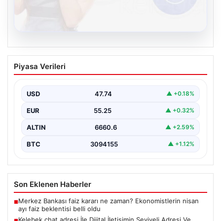
08.08.2026
Kelebek chat adresi İle Dijital İletişimin
Piyasa Verileri
Seviyeli Adresi Ve Muhabbet Deneyimi
İnternet çağında kullanıcıların seviyeli bir biçimde
bağlantı sağlaması ciddi bir hassasiyet ifade etmektedir.
USD
47.74
▲ +0.18%
Halen…
EUR
55.25
▲ +0.32%
ALTIN
6660.6
▲ +2.59%
BTC
3094155
▲ +1.12%
Son Eklenen Haberler
Merkez Bankası faiz kararı ne zaman? Ekonomistlerin nisan
■
ayı faiz beklentisi belli oldu
Kelebek chat adresi İle Dijital İletişimin Seviyeli Adresi Ve
■