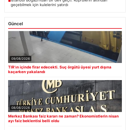
İstanbul Boğazı’ndan bir dev geçti. Köprülerin altından
■
geçebilmek için kulelerini yatırdı
Güncel
09/08/2026
TIR’ın içinde firar edecekti. Suç örgütü üyesi yurt dışına
kaçarken yakalandı
08/08/2026
Merkez Bankası faiz kararı ne zaman? Ekonomistlerin nisan
ayı faiz beklentisi belli oldu