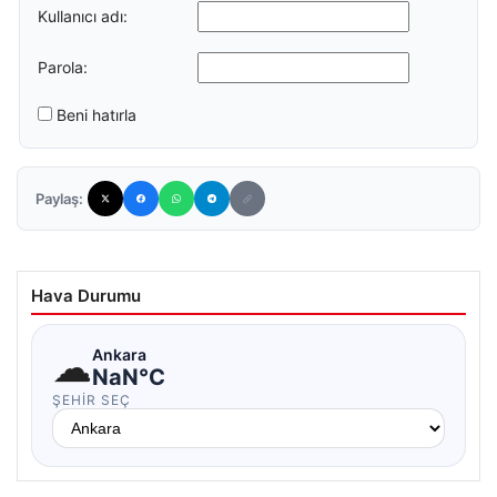
Kullanıcı adı:
Parola:
Beni hatırla
Paylaş:
Hava Durumu
☁
Ankara
NaN°C
ŞEHIR SEÇ