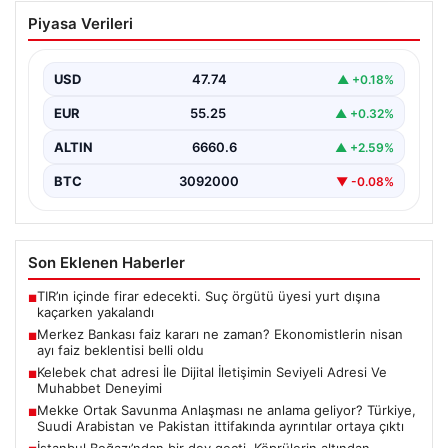
Merkez Bankası faiz kararı ne zaman?
Piyasa Verileri
Ekonomistlerin nisan ayı faiz beklentisi
belli oldu
USD
47.74
▲ +0.18%
EUR
55.25
▲ +0.32%
ALTIN
6660.6
▲ +2.59%
BTC
3092000
▼ -0.08%
Son Eklenen Haberler
TIR’ın içinde firar edecekti. Suç örgütü üyesi yurt dışına
■
kaçarken yakalandı
Merkez Bankası faiz kararı ne zaman? Ekonomistlerin nisan
■
ayı faiz beklentisi belli oldu
Kelebek chat adresi İle Dijital İletişimin Seviyeli Adresi Ve
■
Muhabbet Deneyimi
Mekke Ortak Savunma Anlaşması ne anlama geliyor? Türkiye,
■
Suudi Arabistan ve Pakistan ittifakında ayrıntılar ortaya çıktı