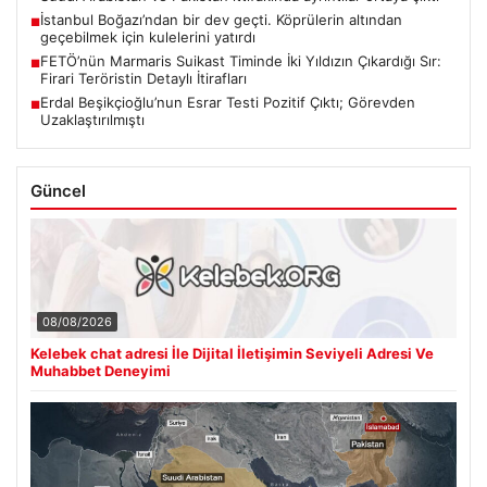
İstanbul Boğazı’ndan bir dev geçti. Köprülerin altından
■
geçebilmek için kulelerini yatırdı
FETÖ’nün Marmaris Suikast Timinde İki Yıldızın Çıkardığı Sır:
■
Firari Teröristin Detaylı İtirafları
Erdal Beşikçioğlu’nun Esrar Testi Pozitif Çıktı; Görevden
■
Uzaklaştırılmıştı
Güncel
08/08/2026
Kelebek chat adresi İle Dijital İletişimin Seviyeli Adresi Ve
Muhabbet Deneyimi