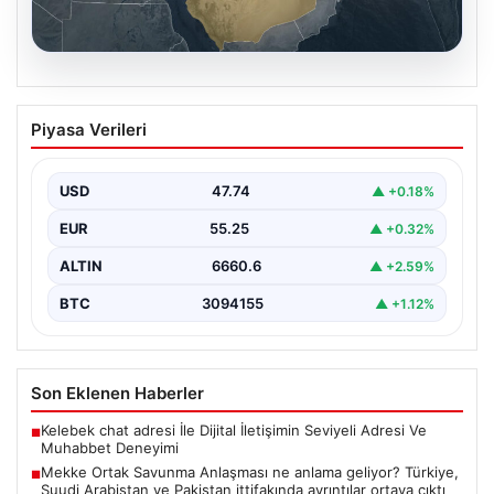
07.08.2026
Mekke Ortak Savunma Anlaşması ne
Piyasa Verileri
anlama geliyor? Türkiye, Suudi
Arabistan ve Pakistan ittifakında
ayrıntılar ortaya çıktı
USD
47.74
▲ +0.18%
EUR
55.25
▲ +0.32%
ALTIN
6660.6
▲ +2.59%
BTC
3094155
▲ +1.12%
Son Eklenen Haberler
Kelebek chat adresi İle Dijital İletişimin Seviyeli Adresi Ve
■
Muhabbet Deneyimi
Mekke Ortak Savunma Anlaşması ne anlama geliyor? Türkiye,
■
Suudi Arabistan ve Pakistan ittifakında ayrıntılar ortaya çıktı