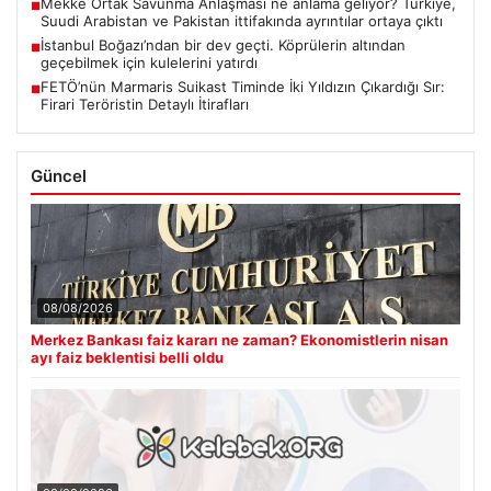
Mekke Ortak Savunma Anlaşması ne anlama geliyor? Türkiye,
■
Suudi Arabistan ve Pakistan ittifakında ayrıntılar ortaya çıktı
İstanbul Boğazı’ndan bir dev geçti. Köprülerin altından
■
geçebilmek için kulelerini yatırdı
FETÖ’nün Marmaris Suikast Timinde İki Yıldızın Çıkardığı Sır:
■
Firari Teröristin Detaylı İtirafları
Güncel
08/08/2026
Merkez Bankası faiz kararı ne zaman? Ekonomistlerin nisan
ayı faiz beklentisi belli oldu