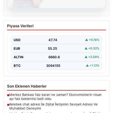
08.08.2026
Kelebek chat adresi İle Dijital İletişimin
Piyasa Verileri
Seviyeli Adresi Ve Muhabbet Deneyimi
İnternet çağında kullanıcıların seviyeli bir biçimde
bağlantı sağlaması ciddi bir hassasiyet ifade etmektedir.
USD
47.74
▲ +0.18%
Halen…
EUR
55.25
▲ +0.32%
ALTIN
6660.6
▲ +2.59%
BTC
3094155
▲ +1.12%
Son Eklenen Haberler
Merkez Bankası faiz kararı ne zaman? Ekonomistlerin nisan
■
ayı faiz beklentisi belli oldu
Kelebek chat adresi İle Dijital İletişimin Seviyeli Adresi Ve
■
Muhabbet Deneyimi