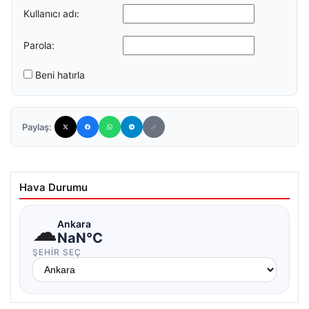
Kullanıcı adı:
Parola:
Beni hatırla
Paylaş:
Hava Durumu
☁
Ankara
NaN°C
ŞEHIR SEÇ